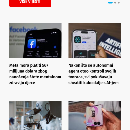
VIŠE VIJESTI
Meta mora platiti 567
Nakon što se autonomni
U
milijuna dolara zbog
agent oteo kontroli svojih
t
nanošenja štete mentalnom
tvoraca, svi pokušavaju
n
zdravlju djece
shvatiti kako dalje s AI-jem