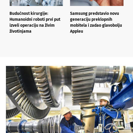
Budućnost kirurgije:
Samsung predstavio novu
O
Humanoidni roboti prvi put
generaciju preklopnih
i
izveli operaciju na živim
mobitela i zadao glavobolju
s
životinjama
Appleu
“
d