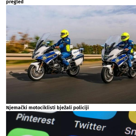
pregled
Njemački motociklisti bježali policiji