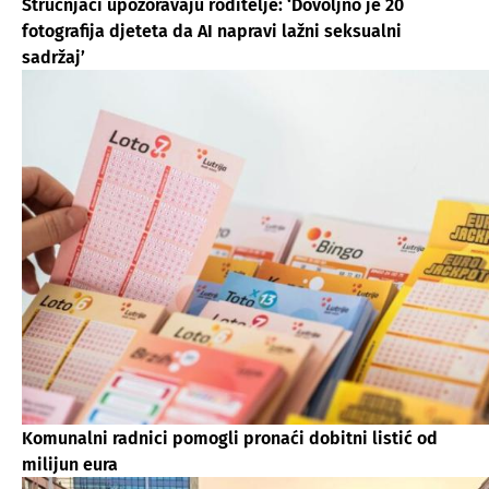
Stručnjaci upozoravaju roditelje: ‘Dovoljno je 20
fotografija djeteta da AI napravi lažni seksualni
sadržaj’
Komunalni radnici pomogli pronaći dobitni listić od
milijun eura