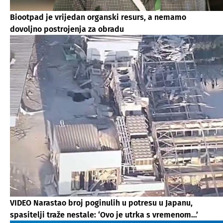
Biootpad je vrijedan organski resurs, a nemamo
dovoljno postrojenja za obradu
VIDEO Narastao broj poginulih u potresu u Japanu,
spasitelji traže nestale: ‘Ovo je utrka s vremenom…’