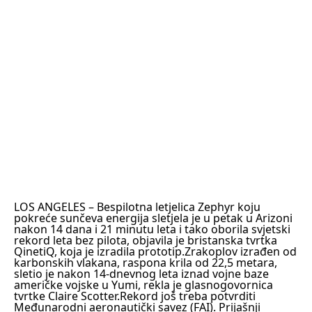
LOS ANGELES
– Bespilotna letjelica Zephyr koju
pokreće sunčeva energija sletjela je u petak u Arizoni
nakon 14 dana i 21 minutu leta i tako oborila svjetski
rekord leta bez pilota, objavila je bristanska tvrtka
QinetiQ, koja je izradila prototip.
Zrakoplov izrađen od
karbonskih vlakana, raspona krila od 22,5 metara,
sletio je nakon 14-dnevnog leta iznad vojne baze
američke vojske u Yumi, rekla je glasnogovornica
tvrtke Claire Scotter.
Rekord još treba potvrditi
Međunarodni aeronautički savez (FAI). Prijašnji