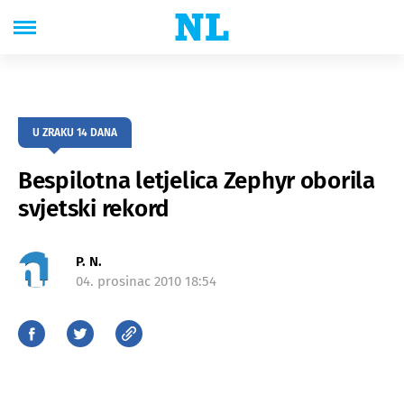
U ZRAKU 14 DANA
Bespilotna letjelica Zephyr oborila
svjetski rekord
P. N.
04. prosinac 2010 18:54