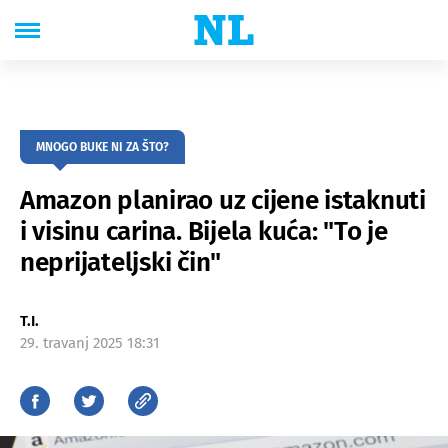
MNOGO BUKE NI ZA ŠTO?
Amazon planirao uz cijene istaknuti
i visinu carina. Bijela kuća: "To je
neprijateljski čin"
T.I.
29. travanj 2025 18:31