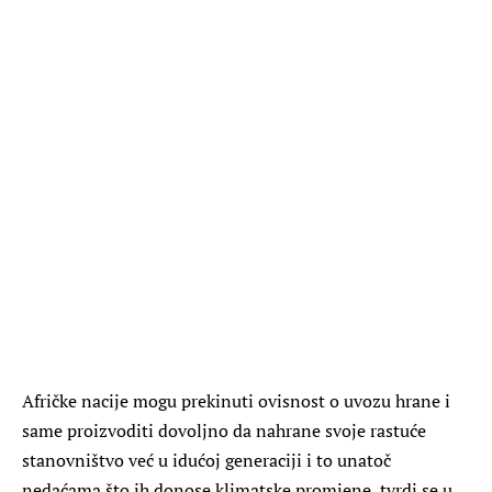
Afričke nacije mogu prekinuti ovisnost o uvozu hrane i
same proizvoditi dovoljno da nahrane svoje rastuće
stanovništvo već u idućoj generaciji i to unatoč
nedaćama što ih donose klimatske promjene, tvrdi se u