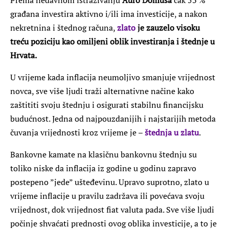
građana investira aktivno i/ili ima investicije, a nakon
nekretnina i štednog računa,
zlato
je zauzelo visoku
treću poziciju kao omiljeni oblik investiranja i štednje u
Hrvata.
U vrijeme kada inflacija neumoljivo smanjuje vrijednost
novca, sve više ljudi traži alternativne načine kako
zaštititi svoju štednju i osigurati stabilnu financijsku
budućnost. Jedna od najpouzdanijih i najstarijih metoda
čuvanja vrijednosti kroz vrijeme je –
štednja u zlatu
.
Bankovne kamate na klasičnu bankovnu štednju su
toliko niske da inflacija iz godine u godinu zapravo
postepeno ”jede” ušteđevinu. Upravo suprotno, zlato u
vrijeme inflacije u pravilu zadržava ili povećava svoju
vrijednost, dok vrijednost fiat valuta pada. Sve više ljudi
počinje shvaćati prednosti ovog oblika investicije, a to je