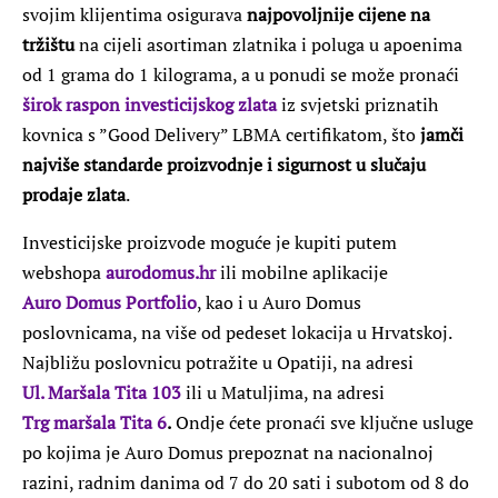
svojim klijentima osigurava
najpovoljnije cijene na
tržištu
na cijeli asortiman zlatnika i poluga u apoenima
od 1 grama do 1 kilograma, a u ponudi se može pronaći
širok raspon investicijskog zlata
iz svjetski priznatih
kovnica s
”Good Delivery” LBMA certifikatom, što
jamči
najviše standarde proizvodnje i sigurnost u slučaju
prodaje zlata
.
Investicijske proizvode moguće je kupiti putem
webshopa
aurodomus.hr
ili mobilne aplikacije
Auro Domus Portfolio
, kao i u Auro Domus
poslovnicama, na više od pedeset lokacija u Hrvatskoj.
Najbližu poslovnicu potražite u Opatiji, na adresi
Ul. Maršala Tita 103
ili u Matuljima, na adresi
Trg maršala Tita 6
.
Ondje ćete pronaći sve ključne usluge
po kojima je Auro Domus prepoznat na nacionalnoj
razini, radnim danima od 7 do 20 sati i subotom od 8 do