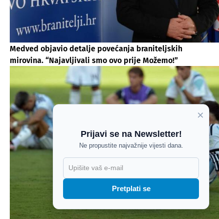
Medved objavio detalje povećanja braniteljskih
mirovina. “Najavljivali smo ovo prije Možemo!”
×
Prijavi se na Newsletter!
Ne propustite najvažnije vijesti dana.
X
Pretplati se