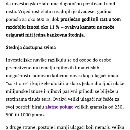
da investicijsko zlato ima dugoročno pozitivan trend
rasta. Vrijednost zlata u zadnjih je dvadeset godina
porasla za oko 600 %, dok
prosječan godišnji rast u tom
razdoblju iznosi oko 11 %
– ovakvu kamatu ne može
osigurati niti jedna bankovna štednja.
Štednja dostupna svima
Investicijske navike razlikuju se od osobe do osobe
prvenstveno na temelju njihovih financijskih
mogućnosti, odnosno količine novca koji ulagači imaju
”sa strane” i koji žele uložiti u zlato. Jedan dio ljudi ulaže
milijunske iznose i njihovi pasivni prihodi se bilježe u
stotinama tisuća eura. Ovakvi veliki ulagači najčešće za
svoj portfelj biraju
zlatne poluge
velikih gramaža od 250,
500 ili 1000 grama.
S druge strane, postoje i manji ulagači koji nemaju veliku