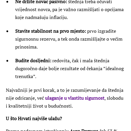
Ne držite novac pasivno:
štednja treba očuvati
vrijednost novca, pa je važno razmišljati o opcijama
koje nadmašuju inflaciju.
Stavite stabilnost na prvo mjesto:
prvo izgradite
sigurnosnu rezervu, a tek onda razmišljajte o većim
prinosima.
Budite dosljedni:
redovita, čak i mala štednja
dugoročno daje bolje rezultate od čekanja ”idealnog
trenutka”.
Najvažniji je prvi korak, a to je razumijevanje da štednja
nije odricanje, već
ulaganje u vlastitu sigurnost
, slobodu
i kvalitetniji život u budućnosti.
U što Hrvati najviše ulažu?
Prema nedavnom istraživanju
Auro Domusa
čak 53 %