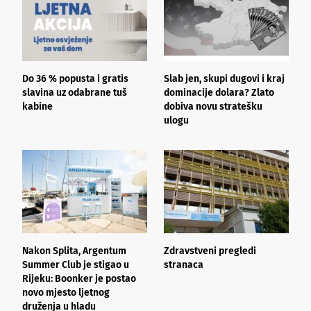
Do 36 % popusta i gratis
Slab jen, skupi dugovi i kraj
T
slavina uz odabrane tuš
dominacije dolara? Zlato
u
kabine
dobiva novu stratešku
ulogu
Nakon Splita, Argentum
Zdravstveni pregledi
L
Summer Club je stigao u
stranaca
n
Rijeku: Boonker je postao
o
novo mjesto ljetnog
k
druženja u hladu