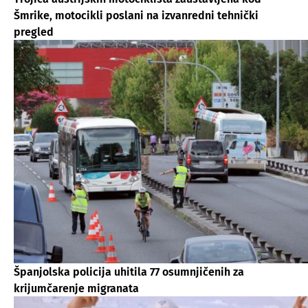
Šmrike, motocikli poslani na izvanredni tehnički
pregled
Španjolska policija uhitila 77 osumnjičenih za
krijumčarenje migranata