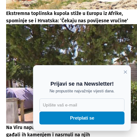
Ekstremna toplinska kupola stiže u Europu iz Afrike,
spominje se i Hrvatska: ‘Čekaju nas povijesne vrućine’
×
Prijavi se na Newsletter!
Ne propustite najvažnije vijesti dana.
X
Pretplati se
Na Viru napadnuti novinari, strani vlasnici apartmana
gađali ih kamenjem i nasrnuli na njih