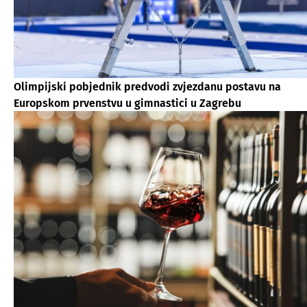
Olimpijski pobjednik predvodi zvjezdanu postavu na
Europskom prvenstvu u gimnastici u Zagrebu