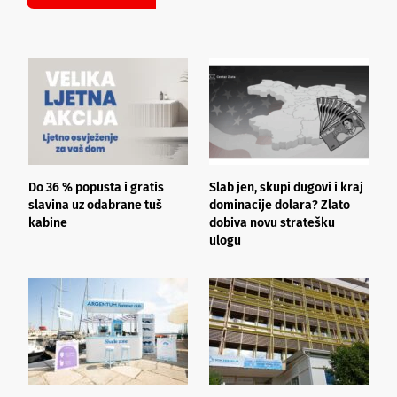
Do 36 % popusta i gratis
Slab jen, skupi dugovi i kraj
T
slavina uz odabrane tuš
dominacije dolara? Zlato
u
kabine
dobiva novu stratešku
ulogu