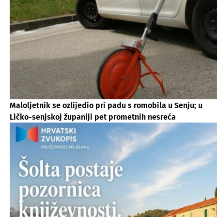
Maloljetnik se ozlijedio pri padu s romobila u Senju; u
Ličko-senjskoj županiji pet prometnih nesreća