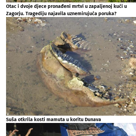
Otac i dvoje djece pronađeni mrtvi u zapaljenoj kući u
Zagorju. Tragediju najavila uznemirujuća poruka?
Suša otkrila kosti mamuta u koritu Dunava