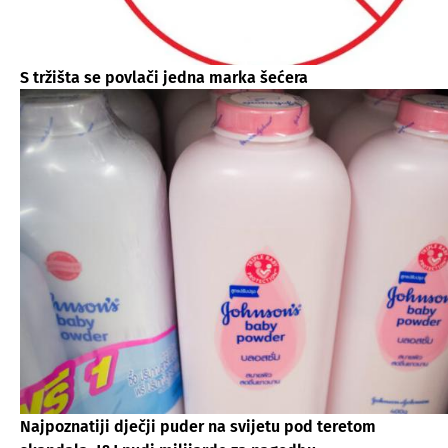
S tržišta se povlači jedna marka šećera
Najpoznatiji dječji puder na svijetu pod teretom