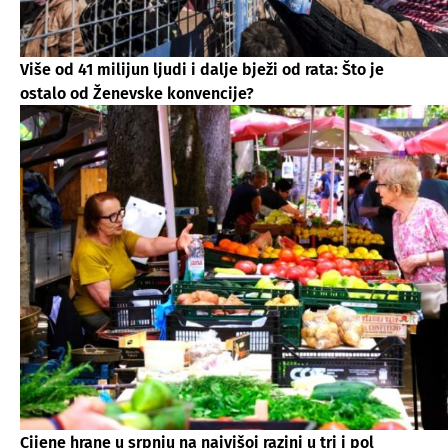
Više od 41 milijun ljudi i dalje bježi od rata: Što je
ostalo od Ženevske konvencije?
Cijene hrane u srpnju na najvišoj razini u tri i pol