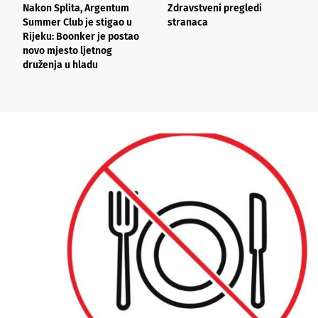
Nakon Splita, Argentum
Zdravstveni pregledi
L
Summer Club je stigao u
stranaca
n
Rijeku: Boonker je postao
o
novo mjesto ljetnog
k
druženja u hladu