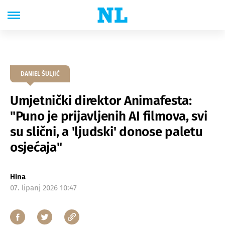
DANIEL ŠULJIĆ
Umjetnički direktor Animafesta:
"Puno je prijavljenih AI filmova, svi
su slični, a 'ljudski' donose paletu
osjećaja"
Hina
07. lipanj 2026 10:47