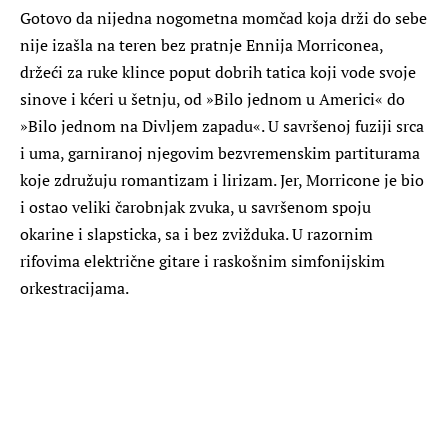
Gotovo da nijedna nogometna momčad koja drži do sebe
nije izašla na teren bez pratnje Ennija Morriconea,
držeći za ruke klince poput dobrih tatica koji vode svoje
sinove i kćeri u šetnju, od »Bilo jednom u Americi« do
»Bilo jednom na Divljem zapadu«. U savršenoj fuziji srca
i uma, garniranoj njegovim bezvremenskim partiturama
koje združuju romantizam i lirizam. Jer, Morricone je bio
i ostao veliki čarobnjak zvuka, u savršenom spoju
okarine i slapsticka, sa i bez zvižduka. U razornim
rifovima električne gitare i raskošnim simfonijskim
orkestracijama.