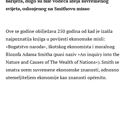
barijera, dugo su bile vodeća ideja suvremenog
svijeta, oslonjenog na Smithovu misao
Ove se godine obilježava 250 godina od kad je izašla
najpoznatija knjiga u povijesti ekonomske misli:
»Bogatstvo naroda«, škotskog ekonomista i moralnog
filozofa Adama Smitha (puni naziv »An inquiry into the
Nature and Causes of The Wealth of Nations«). Smith se
smatra ocem suvremene ekonomske znanosti, odnosno
utemeljiteljem ekonomije kao znanosti općenito.