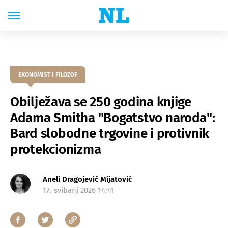
EKONOMIST I FILOZOF
Obilježava se 250 godina knjige
Adama Smitha "Bogatstvo naroda":
Bard slobodne trgovine i protivnik
protekcionizma
Aneli Dragojević Mijatović
17. svibanj 2026 14:41