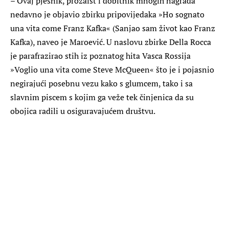
– Ovaj pjesnik, prozaist i dobitnik mnogih nagrada
nedavno je objavio zbirku pripovijedaka »Ho sognato
una vita come Franz Kafka« (Sanjao sam život kao Franz
Kafka), naveo je Maroević. U naslovu zbirke Della Rocca
je parafrazirao stih iz poznatog hita Vasca Rossija
»Voglio una vita come Steve McQueen« što je i pojasnio
negirajući posebnu vezu kako s glumcem, tako i sa
slavnim piscem s kojim ga veže tek činjenica da su
obojica radili u osiguravajućem društvu.