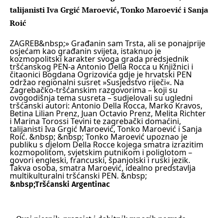
talijanisti Iva Grgić Maroević, Tonko Maroević i Sanja
Roić
ZAGREB
&nbsp;» Građanin sam Trsta, ali se ponajprije
osjećam kao građanin svijeta, istaknuo je
kozmopolitski karakter svoga grada predsjednik
tršćanskog PEN-a Antonio Della Rocca u Knjižnici i
čitaonici Bogdana Ogrizovića gdje je hrvatski PEN
održao regionalni susret »Susjedstvo riječi«. Na
Zagrebačko-tršćanskim razgovorima – koji su
ovogodišnja tema susreta – sudjelovali su ugledni
tršćanski autori: Antonio Della Rocca, Marko Kravos,
Betina Lilian Prenz, Juan Octavio Prenz, Melita Richter
i Marina Torossi Tevini te zagrebački domaćini,
talijanisti Iva Grgić Maroević, Tonko Maroević i Sanja
Roić.
&nbsp;
&nbsp; Tonko Maroević upoznao je
publiku s djelom Della Rocce kojega smatra izrazitim
kozmopolitom, svjetskim putnikom i poliglotom –
govori engleski, francuski, španjolski i ruski jezik.
Takva osoba, smatra Maroević, idealno predstavlja
multikulturalni tršćanski PEN.
&nbsp;
&nbsp;
Tršćanski Argentinac