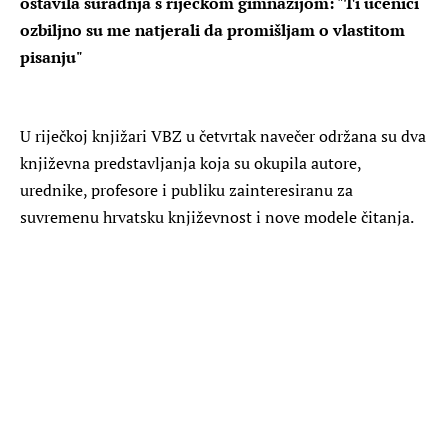
ostavila suradnja s riječkom gimnazijom: "Ti učenici
ozbiljno su me natjerali da promišljam o vlastitom
pisanju"
U riječkoj knjižari VBZ u četvrtak navečer održana su dva
književna predstavljanja koja su okupila autore,
urednike, profesore i publiku zainteresiranu za
suvremenu hrvatsku književnost i nove modele čitanja.