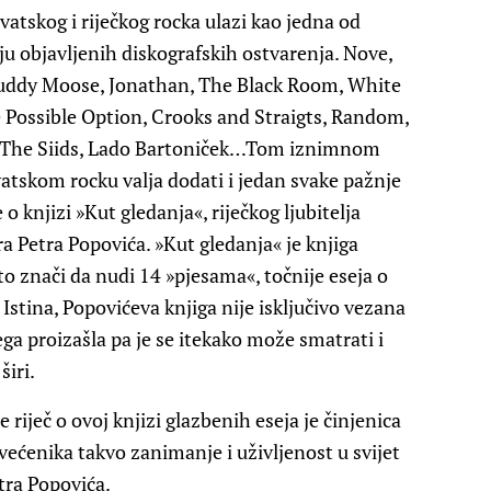
vatskog i riječkog rocka ulazi kao jedna od
ju objavljenih diskografskih ostvarenja. Nove,
Buddy Moose, Jonathan, The Black Room, White
e Possible Option, Crooks and Straigts, Random,
a, The Siids, Lado Bartoniček…Tom iznimnom
tskom rocku valja dodati i jedan svake pažnje
 o knjizi »Kut gledanja«, riječkog ljubitelja
ra Petra Popovića. »Kut gledanja« je knjiga
o znači da nudi 14 »pjesama«, točnije eseja o
Istina, Popovićeva knjiga nije isključivo vezana
njega proizašla pa je se itekako može smatrati i
širi.
 riječ o ovoj knjizi glazbenih eseja je činjenica
većenika takvo zanimanje i uživljenost u svijet
tra Popovića.