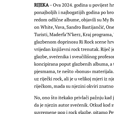
RIJEKA
– Ova 2024. godina u povijest hr
ponajboljih i najbogatijih godina po bro
redom odlične albume, objavili su My 
on White, Vava, Sandro Bastijančić, On
Turisti, Maderfa’N’kerz, Kraj program
glazbenom doprinosu Ri Rock scene hrva
vrijedan književni rock trenutak. Riječ je
glazbe, svećenika i sveučilišnog profeso
koncipirana poput glazbenih albuma, a t
pjesmama, te nešto »bonus« materijala. 
uz riječki rock, ali je u velikoj mjeri iz 
riječkom, mada su njezini okviri znatno 
No, ono što itekako privlači pažnju kad je
da je njezin autor svećenik. Otkud kod s
suvremene pop i rock glazbe, pitamo Pe