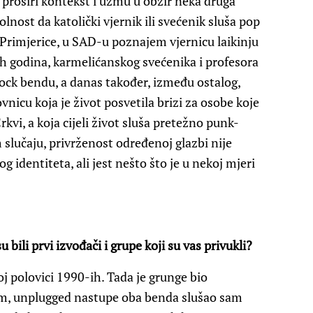
 proširi kontekst i uzmu u obzir neka druga
nost da katolički vjernik ili svećenik sluša pop
. Primjerice, u SAD-u poznajem vjernicu laikinju
ih godina, karmelićanskog svećenika i profesora
-rock bendu, a danas također, između ostalog,
ovnicu koja je život posvetila brizi za osobe koje
rkvi, a koja cijeli život sluša pretežno punk-
 slučaju, privrženost određenoj glazbi nije
og identiteta, ali jest nešto što je u nekoj mjeri
u bili prvi izvođači i grupe koji su vas privukli?
oj polovici 1990-ih. Tada je grunge bio
Jam, unplugged nastupe oba benda slušao sam