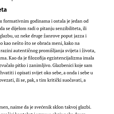
eta
im formativnim godinama i ostala je jedan od
a se dijelom radi o pitanju senzibiliteta, ili
k glazbu, uz neke druge žanrove poput jazza i
 kao nešto što se obraća meni, kako na
a razini autentičnog promišljanja svijeta i života,
ma. Kao da je filozofija egzistencijalizma imala
zvučalo pitko i zanimljivo. Glazbenici koje sam
vatiti i opisati svijet oko sebe, a onda i sebe u
zati, ili se, pak, s tim kritički suočavati, a
en, naime da je svećenik sklon takvoj glazbi.