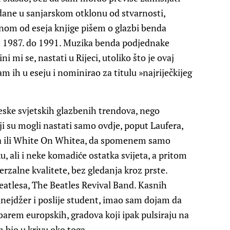
o dane u sanjarskom otklonu od stvarnosti,
ednom od eseja knjige pišem o glazbi benda
 od 1987. do 1991. Muzika benda podjednake
i mi se, nastati u Rijeci, utoliko što je ovaj
m ih u eseju i nominirao za titulu »najriječkijeg
eske svjetskih glazbenih trendova, nego
ji su mogli nastati samo ovdje, poput Laufera,
a ili White On Whitea, da spomenem samo
 ali i neke komadiće ostatka svijeta, a pritom
rzalne kvalitete, bez gledanja kroz prste.
atlesa, The Beatles Revival Band. Kasnih
tinejdžer i poslije student, imao sam dojam da
barem europskih, gradova koji ipak pulsiraju na
 bio u krivu oko toga.