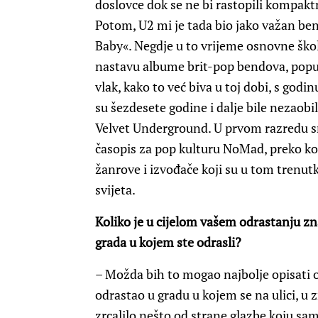
doslovce dok se ne bi rastopili kompaktn
Potom, U2 mi je tada bio jako važan ben
Baby«. Negdje u to vrijeme osnovne škol
nastavu albume brit-pop bendova, poput 
vlak, kako to već biva u toj dobi, s god
su šezdesete godine i dalje bile nezaobi
Velvet Underground. U prvom razredu s
časopis za pop kulturu NoMad, preko ko
žanrove i izvođače koji su u tom trenut
svijeta.
Koliko je u cijelom vašem odrastanju zna
grada u kojem ste odrasli?
– Možda bih to mogao najbolje opisati 
odrastao u gradu u kojem se na ulici, u 
zrcalilo nešto od strane glazbe koju sa