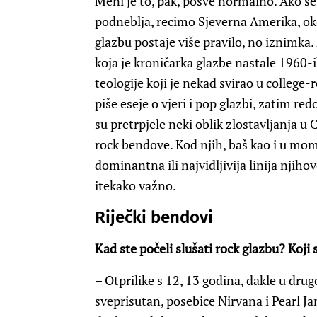
Meni je to, pak, posve normalno. Ako se
podneblja, recimo Sjeverna Amerika, okol
glazbu postaje više pravilo, no iznimka
koja je kroničarka glazbe nastale 1960-
teologije koji je nekad svirao u college
piše eseje o vjeri i pop glazbi, zatim red
su pretrpjele neki oblik zlostavljanja u C
rock bendove. Kod njih, baš kao i u mom
dominantna ili najvidljivija linija njihov
itekako važno.
Riječki bendovi
Kad ste počeli slušati rock glazbu? Koji s
– Otprilike s 12, 13 godina, dakle u drug
sveprisutan, posebice Nirvana i Pearl 