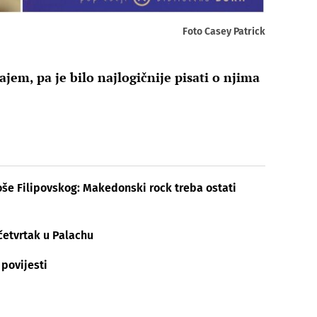
Foto Casey Patrick
jem, pa je bilo najlogičnije pisati o njima
oše Filipovskog: Makedonski rock treba ostati
četvrtak u Palachu
povijesti