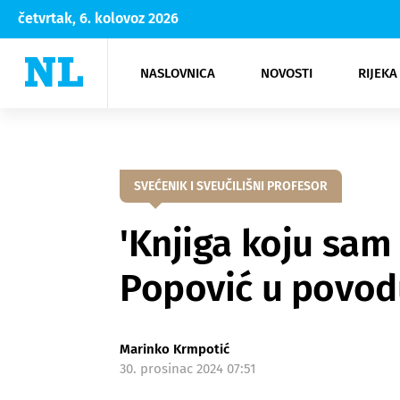
četvrtak, 6. kolovoz 2026
NASLOVNICA
NOVOSTI
RIJEKA
Rijeka
Kultura
Opatija
Hrvatsk
Moda
NK Rije
Sh
SVEĆENIK I SVEUČILIŠNI PROFESOR
'Knjiga koju sam 
Popović u povodu
Marinko Krmpotić
30. prosinac 2024 07:51