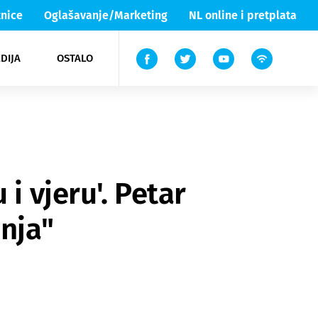
nice
Oglašavanje/Marketing
NL online i pretplata
DIJA
OSTALO
ar
ortovi
 List TV
entari
elgood
Lika & Senj
i vjeru'. Petar
nja"