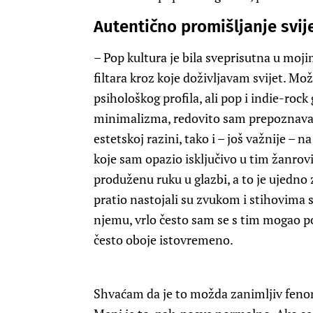
Autentično promišljanje svij
– Pop kultura je bila sveprisutna u moj
filtara kroz koje doživljavam svijet. Možd
psihološkog profila, ali pop i indie-roc
minimalizma, redovito sam prepoznavao
estetskoj razini, tako i – još važnije – n
koje sam opazio isključivo u tim žanrovi
produženu ruku u glazbi, a to je ujedno 
pratio nastojali su zvukom i stihovima sh
njemu, vrlo često sam se s tim mogao pove
često oboje istovremeno.
Shvaćam da je to možda zanimljiv fenom