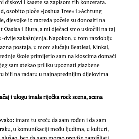
i diskovi i kasete sa zapisom tih koncerata.
d, osobito ploče »Joshua Tree« i »Achtung
e, djevojke iz razreda počele su donositi na
Oasisa i Blura, a mi dječaci smo uskočili na taj
inu-dvije zakašnjenja. Napokon, u tom razdoblju
lazna postaja, u mom slučaju Beatlesi, Kinksi,
rednje škole primijetio sam na kioscima domaći
jeg sam stekao priliku upoznati glazbene
ku bili na radaru u najnaprednijim dijelovima
čaj i ulogu imala riječka rock scena, scena
ovako: imam tu sreću da sam rođen i da sam
zraku, u komunikaciji među ljudima, u kulturi,
m slušao, bez da sam morao previše zamišljati