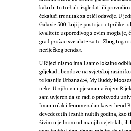
kako bi to trebalo izgledati ili provodi
čekajući trenutak za otići odavdje. U j
Galaxie 500, koji je postojao otprilike
kvalitete usporedivog s ovim mogla je, čin
grad pružao sve alate za to. Zbog toga sa
neriječkog benda«.
U Rijeci nismo imali samo lokalne odblj
gdjekad i bendove na svjetskoj razini ko
te kasnije Urbana&4, My Buddy Moose
neke. U njihovim pjesmama čujem Rijeku,
sam uvjeren da se radi o proizvodu unive
Imamo čak i fenomenalan kaver bend Be
devedesetih i ranih nultih godina, kao 
živim u jednom od manjih svjetskih, ili 
zemljovidu i dan-danas mislim da nisam