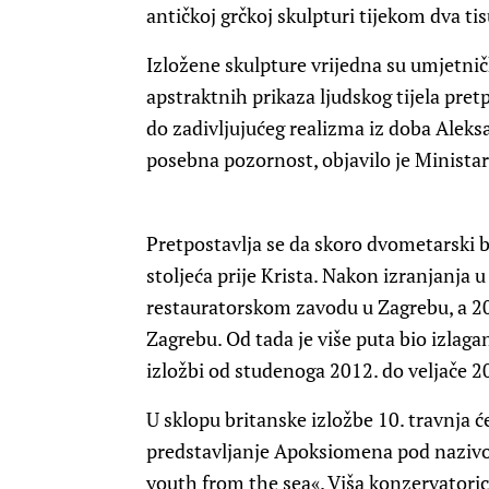
antičkoj grčkoj skulpturi tijekom dva tis
Izložene skulpture vrijedna su umjetnička
apstraktnih prikaza ljudskog tijela pret
do zadivljujućeg realizma iz doba Aleks
posebna pozornost, objavilo je Ministar
Pretpostavlja se da skoro dvometarski bro
stoljeća prije Krista. Nakon izranjanja 
restauratorskom zavodu u Zagrebu, a 2
Zagrebu. Od tada je više puta bio izlagan,
izložbi od studenoga 2012. do veljače 2
U sklopu britanske izložbe 10. travnja 
predstavljanje Apoksiomena pod nazivo
youth from the sea«. Viša konzervatoric