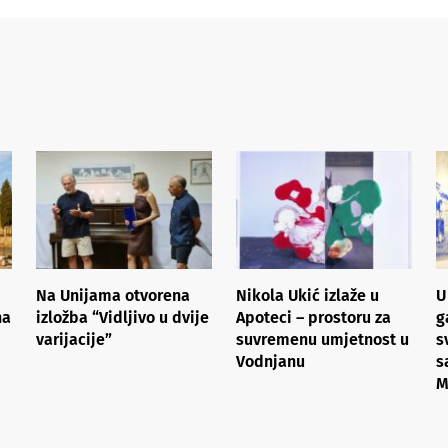
Na Unijama otvorena
Nikola Ukić izlaže u
U
na
izložba “Vidljivo u dvije
Apoteci – prostoru za
g
varijacije”
suvremenu umjetnost u
s
Vodnjanu
s
M