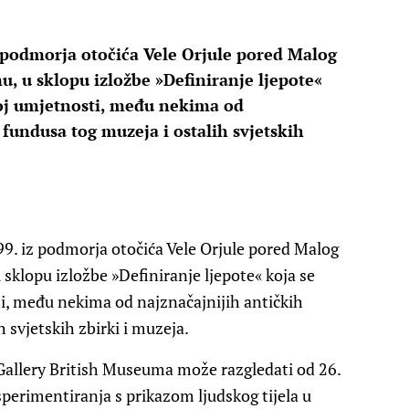
 podmorja otočića Vele Orjule pored Malog
u, u sklopu izložbe »Definiranje ljepote«
koj umjetnosti, među nekima od
 fundusa tog muzeja i ostalih svjetskih
. iz podmorja otočića Vele Orjule pored Malog
 sklopu izložbe »Definiranje ljepote« koja se
ti, među nekima od najznačajnijih antičkih
h svjetskih zbirki i muzeja.
 Gallery British Museuma može razgledati od 26.
sperimentiranja s prikazom ljudskog tijela u