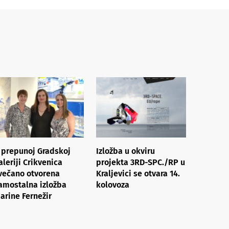
 prepunoj Gradskoj
Izložba u okviru
aleriji Crikvenica
projekta 3RD-SPC./RP u
večano otvorena
Kraljevici se otvara 14.
amostalna izložba
kolovoza
arine Fernežir