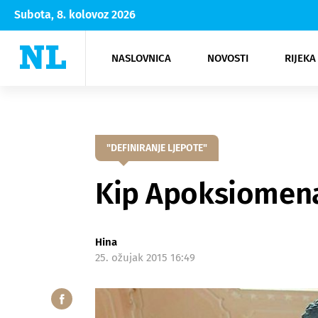
Subota, 8. kolovoz 2026
NASLOVNICA
NOVOSTI
RIJEKA
Rijeka
Kultura
Opatija
Hrvatsk
Moda
NK Rije
Sh
"DEFINIRANJE LJEPOTE"
Kip Apoksiomena
Hina
25. ožujak 2015 16:49