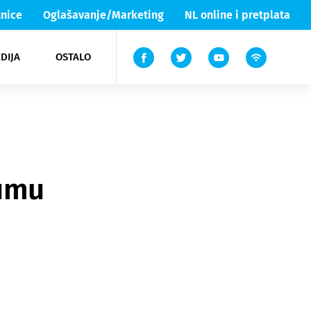
nice
Oglašavanje/Marketing
NL online i pretplata
DIJA
OSTALO
ar
ortovi
 List TV
entari
elgood
Lika & Senj
eumu