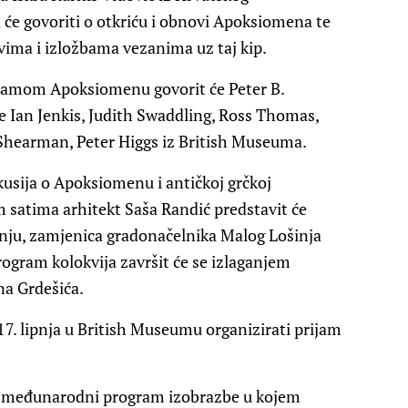
će govoriti o otkriću i obnovi Apoksiomena te
vima i izložbama vezanima uz taj kip.
i samom Apoksiomenu govorit će Peter B.
 Ian Jenkis, Judith Swaddling, Ross Thomas,
 Shearman, Peter Higgs iz British Museuma.
kusija o Apoksiomenu i antičkoj grčkoj
 satima arhitekt Saša Randić predstavit će
ju, zamjenica gradonačelnika Malog Lošinja
rogram kolokvija završit će se izlaganjem
na Grdešića.
7. lipnja u British Museumu organizirati prijam
a međunarodni program izobrazbe u kojem