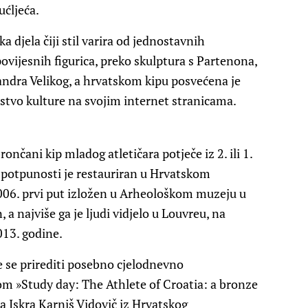
ućljeća.
 djela čiji stil varira od jednostavnih
povijesnih figurica, preko skulptura s Partenona,
andra Velikog, a hrvatskom kipu posvećena je
stvo kulture na svojim internet stranicama.
nčani kip mladog atletičara potječe iz 2. ili 1.
u potpunosti je restauriran u Hrvatskom
006. prvi put izložen u Arheološkom muzeju u
 a najviše ga je ljudi vidjelo u Louvreu, na
013. godine.
će se prirediti posebno cjelodnevno
m »Study day: The Athlete of Croatia: a bronze
a Iskra Karniš Vidovič iz Hrvatskog