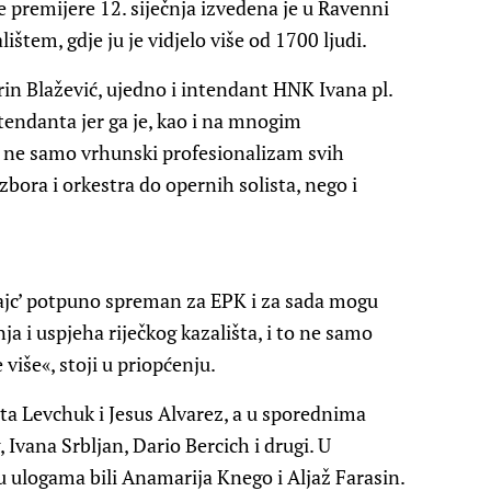
 premijere 12. siječnja izvedena je u Ravenni
ištem, gdje ju je vidjelo više od 1700 ljudi.
in Blažević, ujedno i intendant HNK Ivana pl.
ntendanta jer ga je, kao i na mnogim
ne samo vrhunski profesionalizam svih
zbora i orkestra do opernih solista, nego i
ajc’ potpuno spreman za EPK i za sada mogu
 i uspjeha riječkog kazališta, i to ne samo
više«, stoji u priopćenju.
ta Levchuk i Jesus Alvarez, a u sporednima
Ivana Srbljan, Dario Bercich i drugi. U
su ulogama bili Anamarija Knego i Aljaž Farasin.