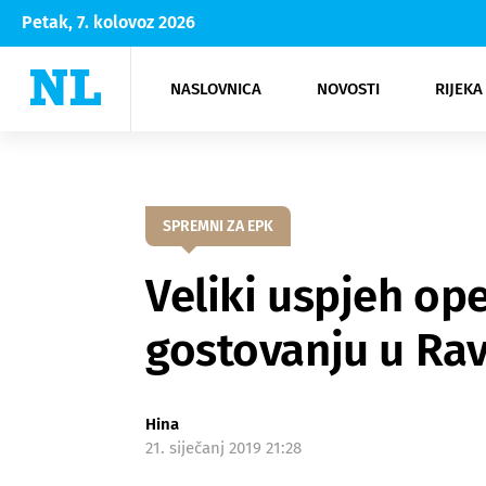
Petak, 7. kolovoz 2026
NASLOVNICA
NOVOSTI
RIJEKA
Rijeka
Kultura
Opatija
Hrvatsk
Moda
NK Rije
Sh
SPREMNI ZA EPK
Veliki uspjeh op
gostovanju u Ra
Hina
21. siječanj 2019 21:28