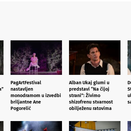
PagArtFestival
Alban Ukaj glumi u
D
a”
nastavljen
predstavi “Na čijoj
S
monodramom u izvedbi
strani”: Živimo
u
briljantne Ane
shizofrenu stvarnost
s
Pogorelić
obilježenu ratovima