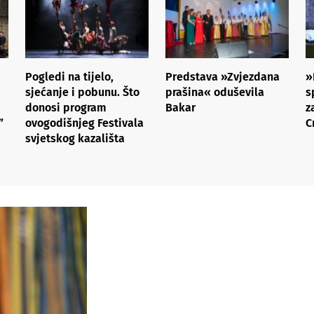
Pogledi na tijelo,
Predstava »Zvjezdana
»
sjećanje i pobunu. Što
prašina« oduševila
s
donosi program
Bakar
z
”
ovogodišnjeg Festivala
C
svjetskog kazališta