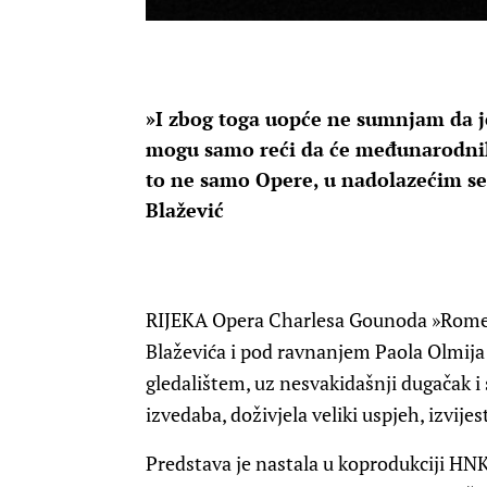
»I zbog toga uopće ne sumnjam da j
mogu samo reći da će međunarodnih 
to ne samo Opere, u nadolazećim se
Blažević
RIJEKA Opera Charlesa Gounoda »Romeo i
Blaževića i pod ravnanjem Paola Olmija
gledalištem, uz nesvakidašnji dugačak i s
izvedaba, doživjela veliki uspjeh, izvije
Predstava je nastala u koprodukciji HNK 