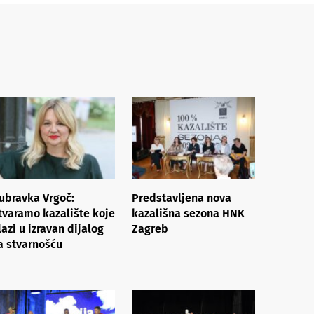
ubravka Vrgoč:
Predstavljena nova
tvaramo kazalište koje
kazališna sezona HNK
lazi u izravan dijalog
Zagreb
a stvarnošću