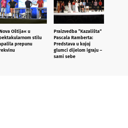
Nova Oštija« u
Praizvedba “Kazališta”
pektakularnom stilu
Pascala Ramberta:
apalila prepunu
Predstava u kojoj
rekvinu
glumci dijelom igraju –
sami sebe