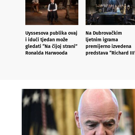
Uyssesova publika ovaj
Na Dubrovačkim
i idući tjedan može
ljetnim igrama
gledati “Na čijoj strani”
premijerno izvedena
Ronalda Harwooda
predstava “Richard III