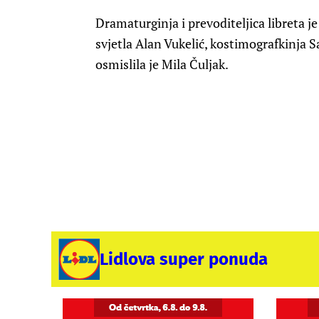
Dramaturginja i prevoditeljica libreta j
svjetla Alan Vukelić, kostimografkinja S
osmislila je Mila Čuljak.
Lidlova super ponuda