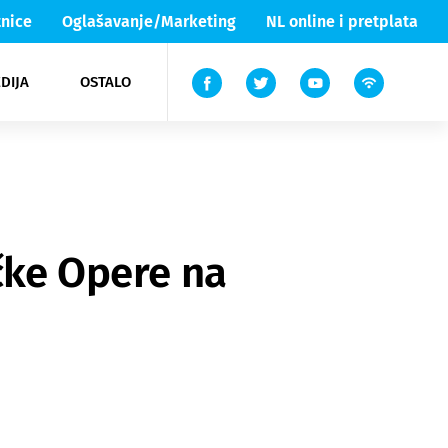
nice
Oglašavanje/Marketing
NL online i pretplata
DIJA
OSTALO
ar
ortovi
 List TV
entari
elgood
Lika & Senj
ečke Opere na