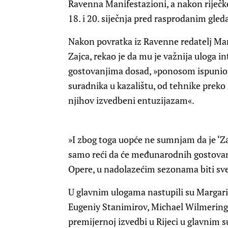
Ravenna Manifestazioni, a nakon riječke
18. i 20. siječnja pred rasprodanim gledal
Nakon povratka iz Ravenne redatelj Mar
Zajca, rekao je da mu je važnija uloga i
gostovanjima dosad, »ponosom ispunio 
suradnika u kazalištu, od tehnike preko 
njihov izvedbeni entuzijazam«.
»I zbog toga uopće ne sumnjam da je ‘Z
samo reći da će međunarodnih gostovanja
Opere, u nadolazećim sezonama biti sve 
U glavnim ulogama nastupili su Margari
Eugeniy Stanimirov, Michael Wilmering, 
premijernoj izvedbi u Rijeci u glavnim 