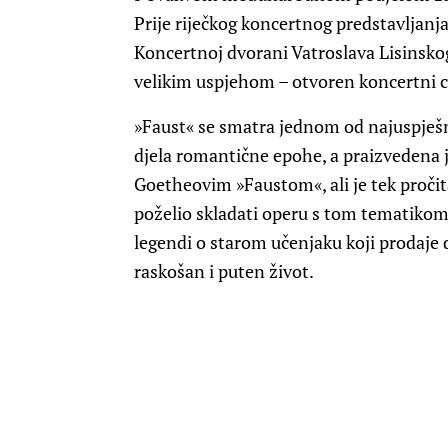
Prije riječkog koncertnog predstavljanj
Koncertnoj dvorani Vatroslava Lisinsko
velikim uspjehom – otvoren koncertni ci
»Faust« se smatra jednom od najuspješn
djela romantične epohe, a praizvedena j
Goetheovim »Faustom«, ali je tek proči
poželio skladati operu s tom tematikom
legendi o starom učenjaku koji prodaje
raskošan i puten život.