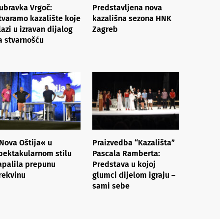
ubravka Vrgoč:
Predstavljena nova
tvaramo kazalište koje
kazališna sezona HNK
lazi u izravan dijalog
Zagreb
a stvarnošću
Nova Oštija« u
Praizvedba “Kazališta”
pektakularnom stilu
Pascala Ramberta:
apalila prepunu
Predstava u kojoj
rekvinu
glumci dijelom igraju –
sami sebe