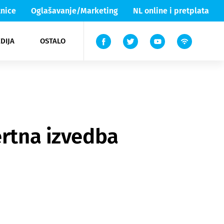
nice
Oglašavanje/Marketing
NL online i pretplata
DIJA
OSTALO
ar
ortovi
 List TV
entari
elgood
Lika & Senj
ertna izvedba