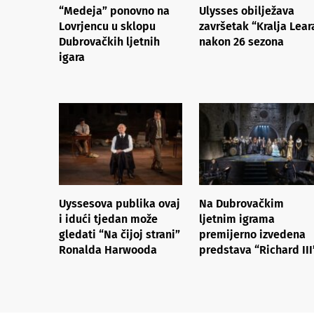
“Medeja” ponovno na
Ulysses obilježava
Lovrjencu u sklopu
završetak “Kralja Lear
Dubrovačkih ljetnih
nakon 26 sezona
igara
Uyssesova publika ovaj
Na Dubrovačkim
i idući tjedan može
ljetnim igrama
gledati “Na čijoj strani”
premijerno izvedena
Ronalda Harwooda
predstava “Richard III