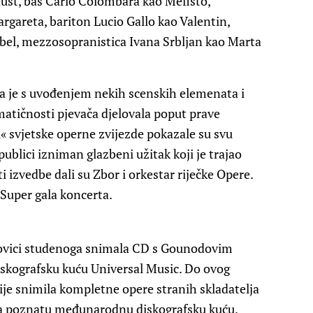
Faust, bas Carlo Colombara kao Mefisto,
gareta, bariton Lucio Gallo kao Valentin,
bel, mezzosopranistica Ivana Srbljan kao Marta
.
na je s uvođenjem nekih scenskih elemenata i
amatičnosti pjevača djelovala poput prave
« svjetske operne zvijezde pokazale su svu
 publici izniman glazbeni užitak koji je trajao
ti izvedbe dali su Zbor i orkestar riječke Opere.
g Super gala koncerta.
olovici studenoga snimala CD s Gounodovim
kografsku kuću Universal Music. Do ovog
ije snimila kompletne opere stranih skladatelja
poznatu međunarodnu diskografsku kuću.