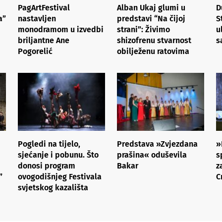
PagArtFestival
Alban Ukaj glumi u
D
a”
nastavljen
predstavi “Na čijoj
S
monodramom u izvedbi
strani”: Živimo
u
briljantne Ane
shizofrenu stvarnost
s
Pogorelić
obilježenu ratovima
Pogledi na tijelo,
Predstava »Zvjezdana
»
sjećanje i pobunu. Što
prašina« oduševila
s
donosi program
Bakar
z
”
ovogodišnjeg Festivala
C
svjetskog kazališta