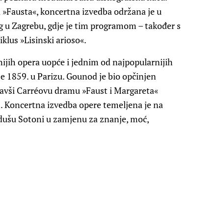
a »Fausta«, koncertna izvedba održana je u
g u Zagrebu, gdje je tim programom – također s
klus »Lisinski arioso«.
ijih opera uopće i jednim od najpopularnijih
e 1859. u Parizu. Gounod je bio opčinjen
tavši Carréovu dramu »Faust i Margareta«
. Koncertna izvedba opere temeljena je na
 dušu Sotoni u zamjenu za znanje, moć,