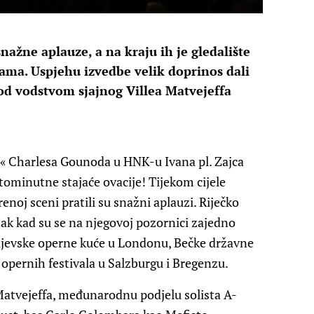
snažne aplauze, a na kraju ih je gledalište
gama. Uspjehu izvedbe velik doprinos dali
pod vodstvom sjajnog Villea Matvejeffa
« Charlesa Gounoda u HNK-u Ivana pl. Zajca
stominutne stajaće ovacije! Tijekom cijele
enoj sceni pratili su snažni aplauzi. Riječko
tak kad su se na njegovoj pozornici zajedno
raljevske operne kuće u Londonu, Bečke državne
e opernih festivala u Salzburgu i Bregenzu.
Matvejeffa, međunarodnu podjelu solista A-