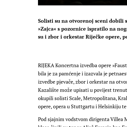
Solisti su na otvorenoj sceni dobili 
»Zajca« s pozornice ispratilo na no
su i zbor i orkestar Riječke opere, 
RIJEKA Koncertna izvedba opere »Faust
bila je za pamćenje i izazvala je petnae
izvedbe pjevače, zbor i orkestar na otvor
Kazalište može upisati u povijest trenu
okupili solisti Scale, Metropolitana, K
opere, opera u Stuttgartu i Helsinkiju t
Pod sjajnim vodstvom dirigenta Villea 