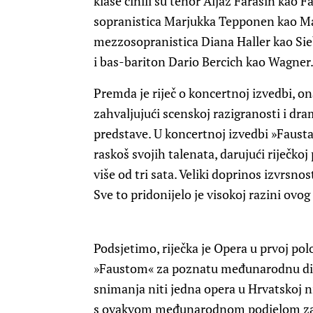
klase činili su tenor Aljaž Farasin kao 
sopranistica Marjukka Tepponen kao Mar
mezzosopranistica Diana Haller kao Sie
i bas-bariton Dario Bercich kao Wagner
Premda je riječ o koncertnoj izvedbi, o
zahvaljujući scenskoj razigranosti i dr
predstave. U koncertnoj izvedbi »Fausta
raskoš svojih talenata, darujući riječkoj
više od tri sata. Veliki doprinos izvrsnos
Sve to pridonijelo je visokoj razini ovo
Podsjetimo, riječka je Opera u prvoj p
»Faustom« za poznatu međunarodnu dis
snimanja niti jedna opera u Hrvatskoj n
s ovakvom međunarodnom podjelom za 