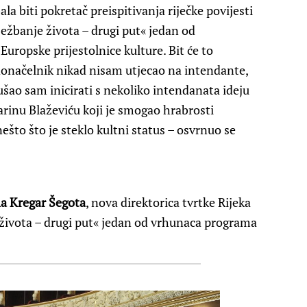
bala biti pokretač preispitivanja riječke povijesti
Vježbanje života – drugi put« jedan od
Europske prijestolnice kulture. Bit će to
donačelnik nikad nisam utjecao na intendante,
ušao sam inicirati s nekoliko intendanata ideju
rinu Blaževiću koji je smogao hrabrosti
i nešto što je steklo kultni status – osvrnuo se
a Kregar Šegota
, nova direktorica tvrtke Rijeka
e života – drugi put« jedan od vrhunaca programa