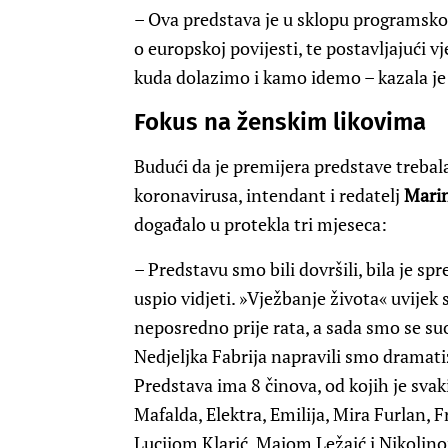
– Ova predstava je u sklopu programskog
o europskoj povijesti, te postavljajući v
kuda dolazimo i kamo idemo – kazala je
Fokus na ženskim likovima
Budući da je premijera predstave trebal
koronavirusa, intendant i redatelj
Marin
događalo u protekla tri mjeseca:
– Predstavu smo bili dovršili, bila je sp
uspio vidjeti. »Vježbanje života« uvijek 
neposredno prije rata, a sada smo se suo
Nedjeljka Fabrija napravili smo dramatiz
Predstava ima 8 činova, od kojih je sva
Mafalda, Elektra, Emilija, Mira Furlan,
Lucijom Klarić, Majom Ležaić i Nikolin