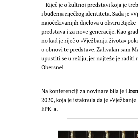
– Riječ je o kultnoj predstavi koja je tre
i buđenja riječkog identiteta. Sada je »
najočekivanijih dijelova u okviru Rijeke-
predstava i za nove generacije. Kao gra
no kad je riječ o »Vježbanju života« pok
o obnovi te predstave. Zahvalan sam Ma
upustiti se u režiju, jer najteže je radit
Obersnel.
Na konferenciji za novinare bila je i
Iren
2020, koja je istaknula da je »Vježbanj
EPK-a.