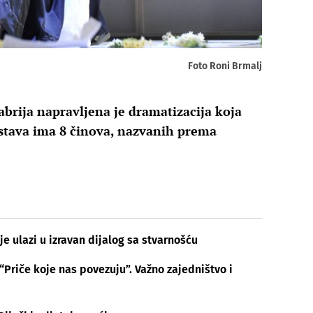
Foto Roni Brmalj
abrija napravljena je dramatizacija koja
dstava ima 8 činova, nazvanih prema
e ulazi u izravan dijalog sa stvarnošću
riče koje nas povezuju”. Važno zajedništvo i