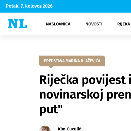
Petak, 7. kolovoz 2026
NASLOVNICA
NOVOSTI
RIJEKA
Rijeka
Kultura
Opatija
Hrvatsk
Moda
NK Rije
Sh
PREDSTAVA MARINA BLAŽEVIĆA
Riječka povijest 
novinarskoj prem
put"
Kim Cuculić