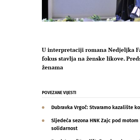
U interpretaciji romana Nedjeljka F
fokus stavlja na ženske likove. Pre
ženama
POVEZANE VIJESTI
Dubravka Vrgoč: Stvaramo kazalište koj
Sljedeća sezona HNK Zajc pod motom “P
solidarnost