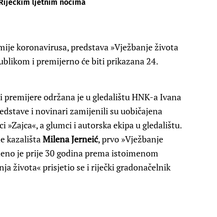
 Riječkim ljetnim noćima
ije koronavirusa, predstava »Vježbanje života
ublikom i premijerno će biti prikazana 24.
i premijere održana je u gledalištu HNK-a Ivana
redstave i novinari zamijenili su uobičajena
i »Zajca«, a glumci i autorska ekipa u gledalištu.
de kazališta
Milena Jerneić
, prvo »Vježbanje
edeno je prije 30 godina prema istoimenom
a života« prisjetio se i riječki gradonačelnik