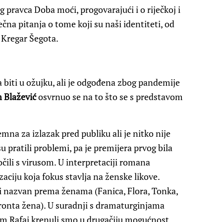
 pravca Doba moći, progovarajući i o riječkoj i
ječna pitanja o tome koji su naši identiteti, od
 Kregar Šegota.
a biti u ožujku, ali je odgođena zbog pandemije
 Blažević
osvrnuo se na to što se s predstavom
remna za izlazak pred publiku ali je nitko nije
su pratili problemi, pa je premijera prvog bila
čili s virusom. U interpretaciji romana
aciju koja fokus stavlja na ženske likove.
ki nazvan prema ženama (Fanica, Flora, Tonka,
 Fronta žena). U suradnji s dramaturginjama
om Rafaj krenuli smo u drugačiju mogućnost