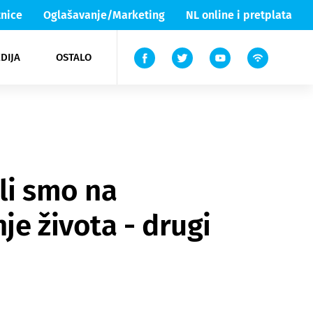
nice
Oglašavanje/Marketing
NL online i pretplata
DIJA
OSTALO
ar
ortovi
 List TV
entari
elgood
Lika & Senj
ili smo na
je života - drugi