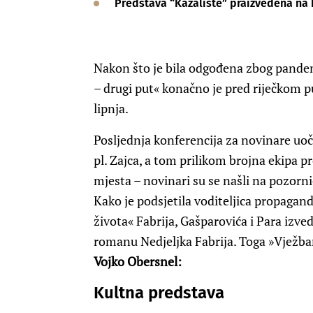
Predstava “Kazalište” praizvedena na
Nakon što je bila odgođena zbog pandem
– drugi put« konačno je pred riječkom p
lipnja.
Posljednja konferencija za novinare uoč
pl. Zajca, a tom prilikom brojna ekipa p
mjesta – novinari su se našli na pozornic
Kako je podsjetila voditeljica propagan
života« Fabrija, Gašparovića i Para izv
romanu Nedjeljka Fabrija. Toga »Vježbanj
Vojko Obersnel:
Kultna predstava