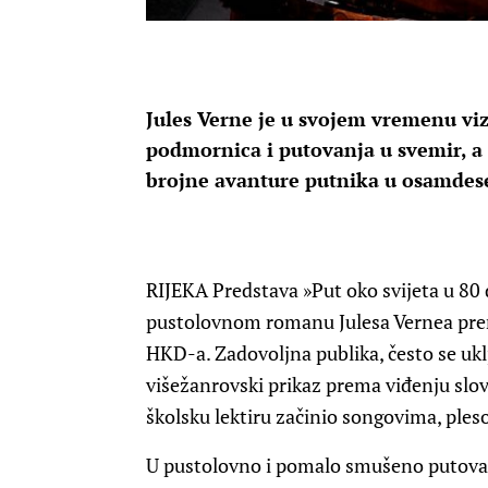
Jules Verne je u svojem vremenu viz
podmornica i putovanja u svemir, a 
brojne avanture putnika u osamdes
RIJEKA
Predstava »Put oko svijeta u 80
pustolovnom romanu Julesa Vernea prem
HKD-a. Zadovoljna publika, često se ukl
višežanrovski prikaz prema viđenju slov
školsku lektiru začinio songovima, ple
U pustolovno i pomalo smušeno putovan