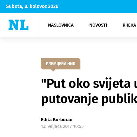
Subota, 8. kolovoz 2026
NASLOVNICA
NOVOSTI
RIJEKA
Rijeka
Kultura
Opatija
Hrvatsk
Moda
NK Rije
Sh
PREMIJERA HNK
"Put oko svijeta
putovanje publik
Edita Burburan
13. veljača 2017 10:55