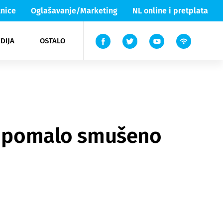
nice
Oglašavanje/Marketing
NL online i pretplata
DIJA
OSTALO
ar
ortovi
 List TV
entari
elgood
Lika & Senj
 i pomalo smušeno