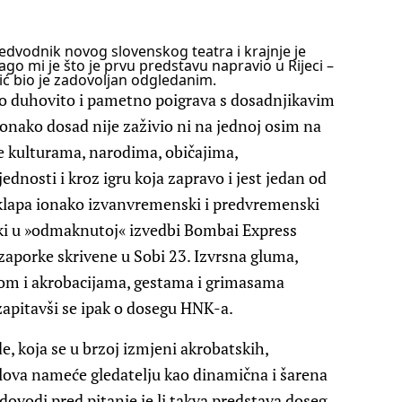
redvodnik novog slovenskog teatra i krajnje je
ago mi je što je prvu predstavu napravio u Rijeci –
ić bio je zadovoljan odgledanim.
no duhovito i pametno poigrava s dosadnjikavim
ionako dosad nije zaživio ni na jednoj osim na
e kulturama, narodima, običajima,
ijednosti i kroz igru koja zapravo i jest jedan od
uklapa ionako izvanvremenski i predvremenski
ajki u »odmaknutoj« izvedbi Bombai Express
zaporke skrivene u Sobi 23. Izvrsna gluma,
som i akrobacijama, gestama i grimasama
zapitavši se ipak o dosegu HNK-a.
e, koja se u brzoj izmjeni akrobatskih,
jelova nameće gledatelju kao dinamična i šarena
 dovodi pred pitanje je li takva predstava doseg