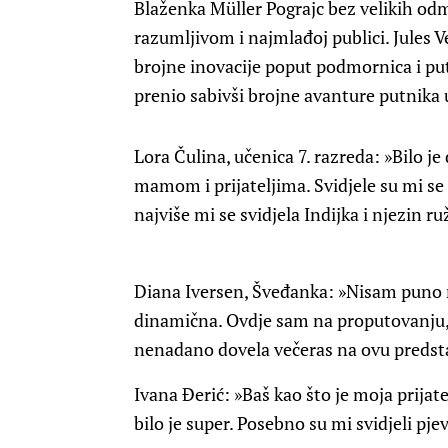
Blaženka Müller Pograjc bez velikih odm
razumljivom i najmlađoj publici. Jules 
brojne inovacije poput podmornica i put
prenio sabivši brojne avanture putnika
Lora Čulina, učenica 7. razreda:
»Bilo je
mamom i prijateljima. Svidjele su mi se k
najviše mi se svidjela Indijka i njezin ru
Diana Iversen, Šveđanka
: »Nisam puno r
dinamična. Ovdje sam na proputovanju, b
nenadano dovela večeras na ovu predst
Ivana Đerić:
»Baš kao što je moja prijate
bilo je super. Posebno su mi svidjeli pjev