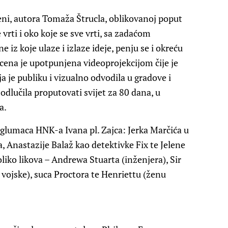
eni, autora Tomaža Štrucla, oblikovanoj poput
 vrti i oko koje se sve vrti, sa zadaćom
 iz koje ulaze i izlaze ideje, penju se i okreću
Scena je upotpunjena videoprojekcijom čije je
a je publiku i vizualno odvodila u gradove i
 odlučila proputovati svijet za 80 dana, u
a.
i glumaca HNK-a Ivana pl. Zajca: Jerka Marčića u
, Anastazije Balaž kao detektivke Fix te Jelene
liko likova – Andrewa Stuarta (inženjera), Sir
vojske), suca Proctora te Henriettu (ženu