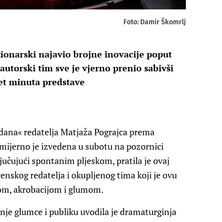
Foto: Damir Škomrlj
ionarski najavio brojne inovacije poput
autorski tim sve je vjerno prenio sabivši
et minuta predstave
 dana« redatelja Matjaža Pograjca prema
ijerno je izvedena u subotu na pozornici
jučujući spontanim pljeskom, pratila je ovaj
enskog redatelja i okupljenog tima koji je ovu
som, akrobacijom i glumom.
je glumce i publiku uvodila je dramaturginja