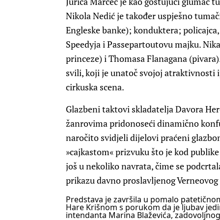
Jurica Marčec je kao gostujući glumac t
Nikola Nedić je također uspješno tumači
Engleske banke); konduktera; policajca
Speedyja i Passepartoutovu majku. Nika I
princeze) i Thomasa Flanagana (pivara). 
svili, koji je unatoč svojoj atraktivnost
cirkuska scena.
Glazbeni taktovi skladatelja Davora Her
žanrovima pridonoseći dinamično konfuz
naročito svidjeli dijelovi praćeni glazbo
»cajkastom« prizvuku što je kod publike 
još u nekoliko navrata, čime se podcrt
prikazu davno proslavljenog Verneovog 
Predstava je završila u pomalo patetično
Hare Krišnom s porukom da je ljubav jed
intendanta Marina Blaževića, zadovoljn