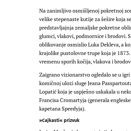
Na zanimljivo osmišljenoj pokretnoj sc
velike stepenaste kutije za šešire koja se
predstavljajnja zemaljske pokretne obline
glumci, vlakovi, podmornice i brodovi. 
oblikovanje osmislio Luka Dekleva, a koj
krajolike pustolovne trupe koja je 1873.
vremenu sporih kočija, vlakova i brodov
Zaigrano vizionarstvo ogledalo se u igr
komičnoj ulozi sluge Jeana Passpartouta
Lopatić koja je uspješno uskakala u neko
Francisa Cromartyja (generala engleske 
kapetana Speedyja).
»Cajkasti« prizvuk