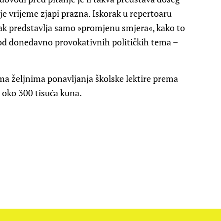
je vrijeme zjapi prazna. Iskorak u repertoaru
k predstavlja samo »promjenu smjera«, kako to
 od donedavno provokativnih političkih tema –
ma željnima ponavljanja školske lektire prema
e oko 300 tisuća kuna.