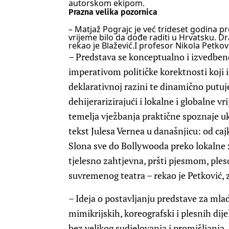
autorskom ekipom.
Prazna velika pozornica
– Matjaž Pograjc je već trideset godina p
vrijeme bilo da dođe raditi u Hrvatsku. Dr
rekao je Blažević.
I profesor Nikola Petkov
– Predstava se konceptualno i izvedbe
imperativom političke korektnosti koji 
deklarativnoj razini te dinamično putuj
dehijerarizirajući i lokalne i globalne vr
temelja vježbanja praktične spoznaje 
tekst Julesa Vernea u današnjicu: od c
Slona sve do Bollywooda preko lokalne 
tjelesno zahtjevna, pršti pjesmom, ple
suvremenog teatra – rekao je Petković, 
– Ideja o postavljanju predstave za mlad
mimikrijskih, koreografski i plesnih di
bez velikog sudjelovanja i promišljanja,