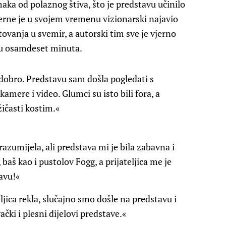
aka od polaznog štiva, što je predstavu učinilo
Verne je u svojem vremenu vizionarski najavio
ovanja u svemir, a autorski tim sve je vjerno
 u osamdeset minuta.
 dobro. Predstavu sam došla pogledati s
amere i video. Glumci su isto bili fora, a
žičasti kostim.«
azumijela, ali predstava mi je bila zabavna i
aš kao i pustolov Fogg, a prijateljica me je
avu!«
ljica rekla, slučajno smo došle na predstavu i
ački i plesni dijelovi predstave.«