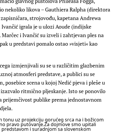
umačio glavnog pustolova Phileasa Fogga,
o nekoliko likova – Gauthiera Ralpha (direktora
, zapisničara, strojovođu, kapetana Andrewa
vančić igrala je u ulozi Aoude (indijske
Marčec i Ivančić su izveli i zahtjevan ples na
i ipak u predstavi pomalo ostao »visjeti« kao
cega izmjenjivali su se u različitim glazbenim
noj atmosferi predstave, a publici su se
m, posebice scena u kojoj Nedić pjeva i pleše u
izazvalo ritmično pljeskanje. Isto se ponovilo
ala prijemčivost publike prema jednostavnom
djela.
m tonu uz projekciju gorućeg srca na i božicom
ino pravo putovanje.
Za dojmove smo upitali
og predstavom i suradnjom sa slovenskom