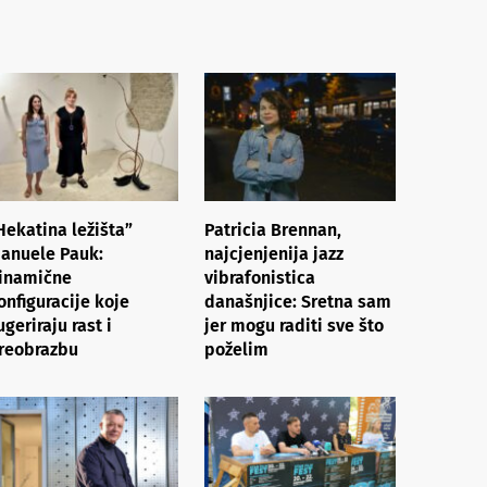
Hekatina ležišta”
Patricia Brennan,
anuele Pauk:
najcjenjenija jazz
inamične
vibrafonistica
onfiguracije koje
današnjice: Sretna sam
ugeriraju rast i
jer mogu raditi sve što
reobrazbu
poželim