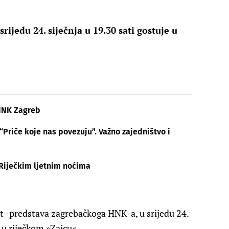
ijedu 24. siječnja u 19.30 sati gostuje u
 HNK Zagreb
riče koje nas povezuju”. Važno zajedništvo i
 Riječkim ljetnim noćima
hit -predstava zagrebačkoga HNK-a, u srijedu 24.
 u riječkom »Zajcu«.