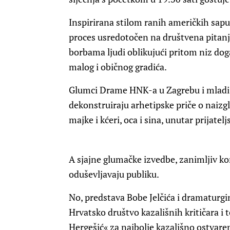
Inspirirana stilom ranih američkih sapu
proces usredotočen na društvena pitan
borbama ljudi oblikujući pritom niz do
malog i običnog gradića.
Glumci Drame HNK-a u Zagrebu i mladi 
dekonstruiraju arhetipske priče o nai
majke i kćeri, oca i sina, unutar prijatel
A sjajne glumačke izvedbe, zanimljiv k
oduševljavaju publiku.
No, predstava Bobe Jelčića i dramaturgin
Hrvatsko društvo kazališnih kritičara i t
Hergešić« za najbolje kazališno ostvare