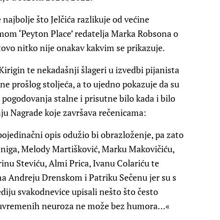
ajbolje što Jelčića razlikuje od većine
ilmom ‘Peyton Place’ redatelja Marka Robsona o
ovo nitko nije onakav kakvim se prikazuje.
irigin te nekadašnji šlageri u izvedbi pijanista
ne prošlog stoljeća, a to ujedno pokazuje da su
 pogodovanja stalne i prisutne bilo kada i bilo
enju Nagrade koje završava rečenicama:
 pojedinačni opis odužio bi obrazloženje, pa zato
Meniga, Melody Martišković, Marku Makovičiću,
inu Steviću, Almi Prica, Ivanu Colariću te
ima Andreju Drenskom i Patriku Sečenu jer su s
iju svakodnevice upisali nešto što često
a suvremenih neuroza ne može bez humora…«