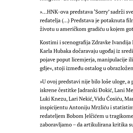
»…HNK-ova predstava ‘Sorry’ sadrži sve n
redatelja (…) Predstava je potaknuta f
životu u američkom gradiću u kojem got
Kostimi i scenografija Zdravke Ivandija K
Karla Hubaka dočaravaju ugođaj iz sredi
pojave poput licemjerja, manipulacije ili
gdje«, stoji između ostalog u obrazlož
»U ovoj predstavi nije bilo loše uloge, a
iskrene čestitke Jadranki Đokić, Lani 
Luki Knezu, Lari Nekić, Vidu Ćosiću, Mar
inspicijentu Antoniju Mrzliću i statist
redateljem Bobom Jelčićem u tragikomed
zaboravljamo – da artikulirana kritik