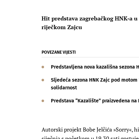
Hit predstava zagrebačkog HNK-a u sr
riječkom Zajcu
POVEZANE VIJESTI
Predstavljena nova kazališna sezona
Sljedeća sezona HNK Zajc pod motom “P
solidarnost
Predstava “Kazalište” praizvedena na
Autorski projekt Bobe Jelčića »Sorry«, 
siječnja s početkom u 19.30 sati gostuje