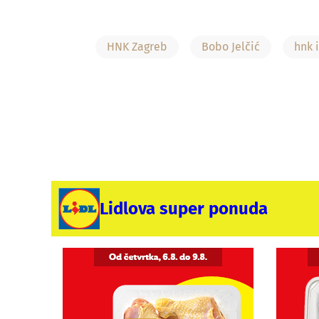
HNK Zagreb
Bobo Jelčić
hnk i
Lidlova super ponuda