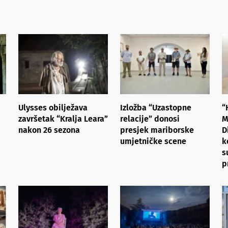
Ulysses obilježava
Izložba “Uzastopne
“
završetak “Kralja Leara”
relacije” donosi
M
nakon 26 sezona
presjek mariborske
D
umjetničke scene
k
s
p