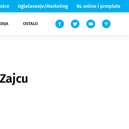
nice
Oglašavanje/Marketing
NL online i pretplata
DIJA
OSTALO
ar
ortovi
 List TV
entari
elgood
Lika & Senj
 Zajcu