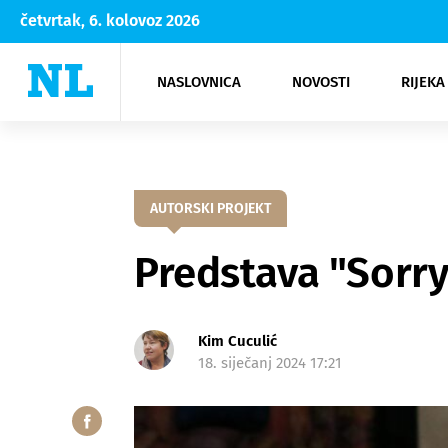
četvrtak, 6. kolovoz 2026
NASLOVNICA
NOVOSTI
RIJEKA
Rijeka
Kultura
Opatija
Hrvatsk
Moda
NK Rije
Sh
AUTORSKI PROJEKT
Predstava "Sorry
Kim Cuculić
18. siječanj 2024 17:21