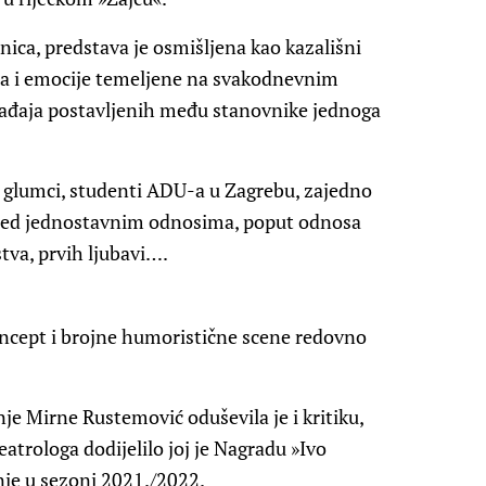
nica, predstava je osmišljena kao kazališni
ja i emocije temeljene na svakodnevnim
gađaja postavljenih među stanovnike jednoga
glumci, studenti ADU-a u Zagrebu, zajedno
zgled jednostavnim odnosima, poput odnosa
jstva, prvih ljubavi….
oncept i brojne humoristične scene redovno
je Mirne Rustemović oduševila je i kritiku,
eatrologa dodijelilo joj je Nagradu »Ivo
nje u sezoni 2021./2022.