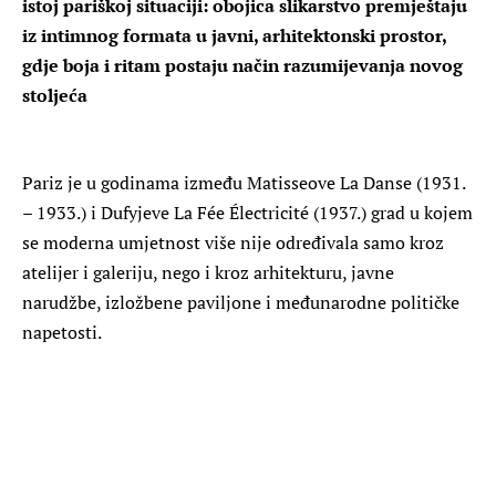
istoj pariškoj situaciji: obojica slikarstvo premještaju
iz intimnog formata u javni, arhitektonski prostor,
gdje boja i ritam postaju način razumijevanja novog
stoljeća
Pariz je u godinama između Matisseove La Danse (1931.
– 1933.) i Dufyjeve La Fée Électricité (1937.) grad u kojem
se moderna umjetnost više nije određivala samo kroz
atelijer i galeriju, nego i kroz arhitekturu, javne
narudžbe, izložbene paviljone i međunarodne političke
napetosti.