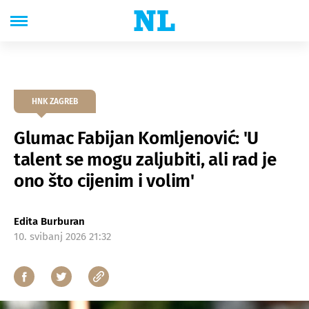
HNK ZAGREB
Glumac Fabijan Komljenović: 'U
talent se mogu zaljubiti, ali rad je
ono što cijenim i volim'
Edita Burburan
10. svibanj 2026 21:32