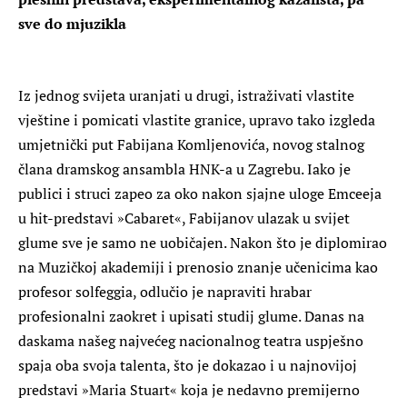
sve do mjuzikla
Iz jednog svijeta uranjati u drugi, istraživati vlastite
vještine i pomicati vlastite granice, upravo tako izgleda
umjetnički put Fabijana Komljenovića, novog stalnog
člana dramskog ansambla HNK-a u Zagrebu. Iako je
publici i struci zapeo za oko nakon sjajne uloge Emceeja
u hit-predstavi »Cabaret«, Fabijanov ulazak u svijet
glume sve je samo ne uobičajen. Nakon što je diplomirao
na Muzičkoj akademiji i prenosio znanje učenicima kao
profesor solfeggia, odlučio je napraviti hrabar
profesionalni zaokret i upisati studij glume. Danas na
daskama našeg najvećeg nacionalnog teatra uspješno
spaja oba svoja talenta, što je dokazao i u najnovijoj
predstavi »Maria Stuart« koja je nedavno premijerno