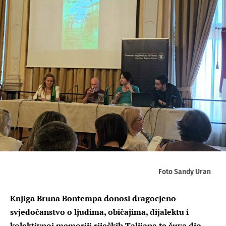
Foto Sandy Uran
Knjiga Bruna Bontempa donosi dragocjeno
svjedočanstvo o ljudima, običajima, dijalektu i
kolektivnoj memoriji riječkih Talijana te čuva dio