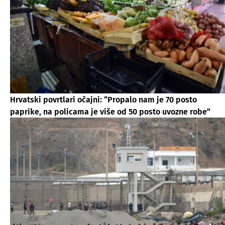
Hrvatski povrtlari očajni: “Propalo nam je 70 posto
paprike, na policama je više od 50 posto uvozne robe”