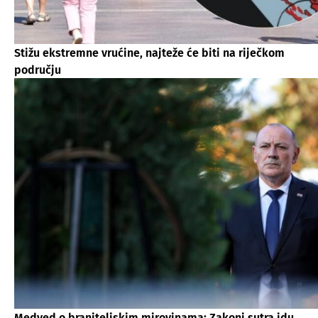
Stižu ekstremne vrućine, najteže će biti na riječkom
području
Medved o braniteljskim mirovinama: Zakoni sutra idu