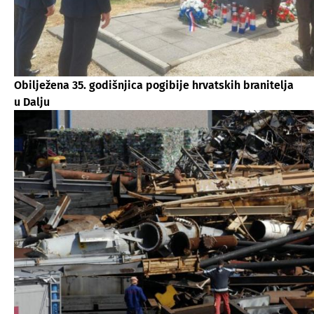
Obilježena 35. godišnjica pogibije hrvatskih branitelja
u Dalju