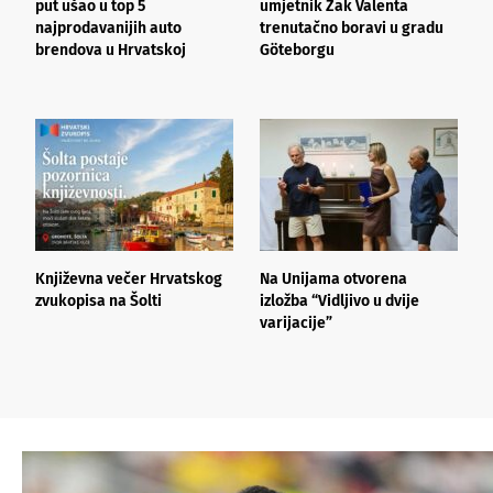
put ušao u top 5
umjetnik Žak Valenta
s
najprodavanijih auto
trenutačno boravi u gradu
»
brendova u Hrvatskoj
Göteborgu
D
Književna večer Hrvatskog
Na Unijama otvorena
N
zvukopisa na Šolti
izložba “Vidljivo u dvije
–
varijacije”
u