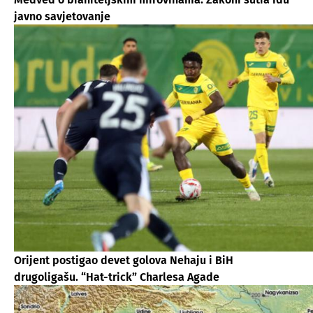
javno savjetovanje
Orijent postigao devet golova Nehaju i BiH
drugoligašu. “Hat-trick” Charlesa Agade