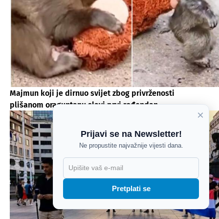
Majmun koji je dirnuo svijet zbog privrženosti
plišanom oraguntanu slavi prvi rođendan
×
Prijavi se na Newsletter!
Ne propustite najvažnije vijesti dana.
X
Pretplati se