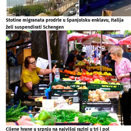
Stotine migranata prodrle u španjolsku enklavu, Italija
želi suspendirati Schengen
Cijene hrane u srpnju na najvišoj razini u tri i pol