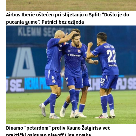
Airbus Iberie oštećen pri slijetanju u Split: “Došlo je do
pucanja gume”. Putnici bez ozljeda
Dinamo “petardom” protiv Kauno Žalgirisa već
praktički osigurao playoff Lige prvaka