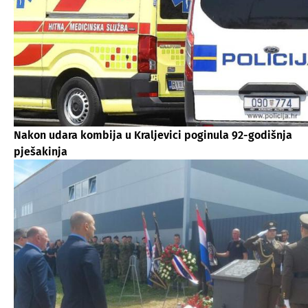
Nakon udara kombija u Kraljevici poginula 92-godišnja
pješakinja