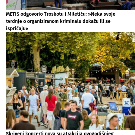
METIS odgovorio Troskotu i Miletiću: »Neka svoje
tvrdnje o organiziranom kriminalu dokažu ili se
ispričaju«
Skriveni koncerti nova su atrakcija ovogodišnjeg