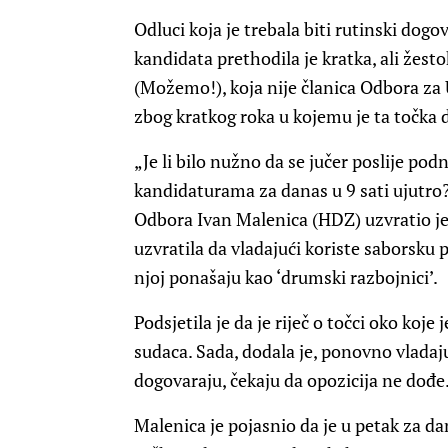
Odluci koja je trebala biti rutinski dogo
kandidata prethodila je kratka, ali žest
(Možemo!), koja nije članica Odbora za U
zbog kratkog roka u kojemu je ta točka 
„Je li bilo nužno da se jučer poslije po
kandidaturama za danas u 9 sati ujutro? K
Odbora Ivan Malenica (HDZ) uzvratio je
uzvratila da vladajući koriste saborsku
njoj ponašaju kao ‘drumski razbojnici’.
Podsjetila je da je riječ o točci oko koj
sudaca. Sada, dodala je, ponovno vladaju
dogovaraju, čekaju da opozicija ne dođe
Malenica je pojasnio da je u petak za d