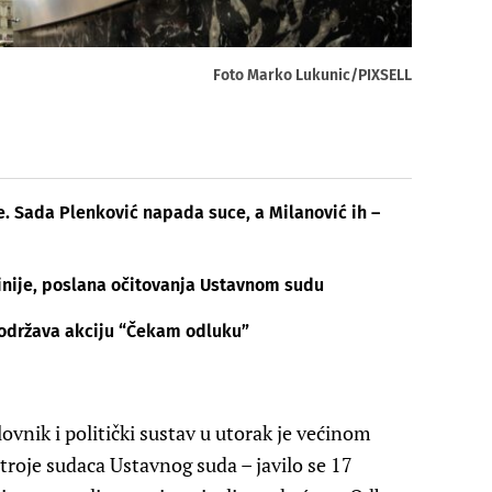
Foto Marko Lukunic/PIXSELL
e. Sada Plenković napada suce, a Milanović ih –
olinije, poslana očitovanja Ustavnom sudu
 održava akciju “Čekam odluku”
vnik i politički sustav u utorak je većinom
 troje sudaca Ustavnog suda – javilo se 17