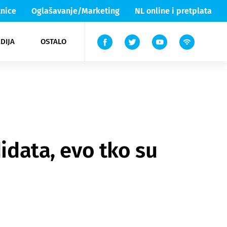
nice
Oglašavanje/Marketing
NL online i pretplata
DIJA
OSTALO
ar
ortovi
 List TV
entari
elgood
Lika & Senj
didata, evo tko su