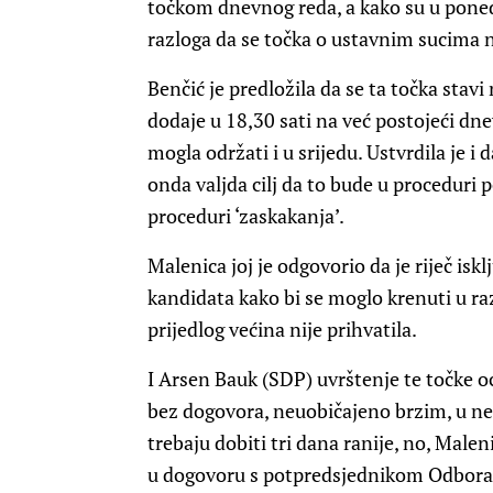
točkom dnevnog reda, a kako su u ponedje
razloga da se točka o ustavnim sucima 
Benčić je predložila da se ta točka stav
dodaje u 18,30 sati na već postojeći dnev
mogla održati i u srijedu. Ustvrdila je i
onda valjda cilj da to bude u proceduri 
proceduri ‘zaskakanja’.
Malenica joj je odgovorio da je riječ iskl
kandidata kako bi se moglo krenuti u ra
prijedlog većina nije prihvatila.
I Arsen Bauk (SDP) uvrštenje te točke o
bez dogovora, neuobičajeno brzim, u ne
trebaju dobiti tri dana ranije, no, Male
u dogovoru s potpredsjednikom Odbora