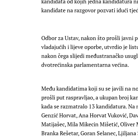
kandidata od kojih jedna kandidatura ni
kandidate na razgovor pozvati idući tje
Odbor za Ustav, nakon što prošli javni p
vladajućih i lijeve oporbe, utvrdio je lis
nakon čega slijedi međustranačko usugla
dvotrećinska parlamentarna većina.
Među kandidatima koji su se javili na nov
prošli put raspravljao, a ukupan broj k
kada se razmatralo 13 kandidatura. Na n
Genzić Horvat, Ana Horvat Vuković, Davo
Matijašec, Mila Mikecin Mišetić, Oliver 
Branka Rešetar, Goran Selanec, Ljiljana 