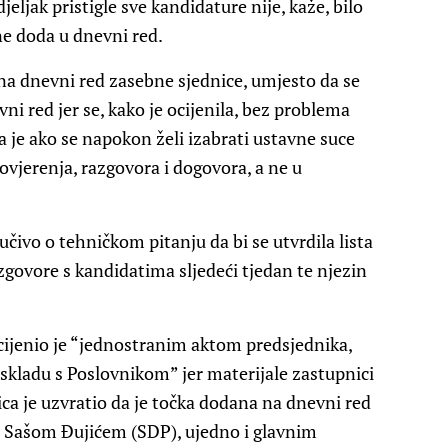
ljak pristigle sve kandidature nije, kaže, bilo
ne doda u dnevni red.
i na dnevni red zasebne sjednice, umjesto da se
ni red jer se, kako je ocijenila, bez problema
 da je ako se napokon želi izabrati ustavne suce
povjerenja, razgovora i dogovora, a ne u
jučivo o tehničkom pitanju da bi se utvrdila lista
zgovore s kandidatima sljedeći tjedan te njezin
cijenio je “jednostranim aktom predsjednika,
skladu s Poslovnikom” jer materijale zastupnici
nica je uzvratio da je točka dodana na dnevni red
 Sašom Đujićem (SDP), ujedno i glavnim