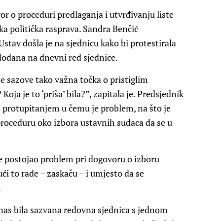
vor o proceduri predlaganja i utvrđivanju liste
oka politička rasprava. Sandra Benčić
stav došla je na sjednicu kako bi protestirala
dodana na dnevni red sjednice.
dne sazove tako važna točka o pristiglim
oja je to ‘priša’ bila?”, zapitala je. Predsjednik
 protupitanjem u čemu je problem, na što je
 proceduru oko izbora ustavnih sudaca da se u
e je postojao problem pri dogovoru o izboru
ći to rade – zaskaču – i umjesto da se
.
anas bila sazvana redovna sjednica s jednom