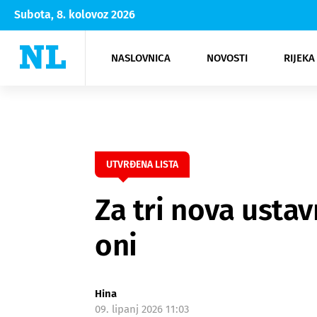
Subota, 8. kolovoz 2026
NASLOVNICA
NOVOSTI
RIJEKA
Rijeka
Kultura
Opatija
Hrvatsk
Moda
NK Rije
Sh
UTVRĐENA LISTA
Za tri nova ustav
oni
Hina
09. lipanj 2026 11:03