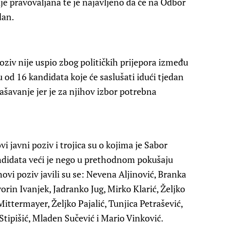
je pravovaljana te je najavljeno da će na Odbor
dan.
oziv nije uspio zbog političkih prijepora između
tu od 16 kandidata koje će saslušati idući tjedan
šavanje jer je za njihov izbor potrebna
i javni poziv i trojica su o kojima je Sabor
andidata veći je nego u prethodnom pokušaju
ovi poziv javili su se: Nevena Aljinović, Branka
rin Ivanjek, Jadranko Jug, Mirko Klarić, Željko
Mittermayer, Željko Pajalić, Tunjica Petrašević,
Stipišić, Mladen Sučević i Mario Vinković.