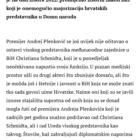
koji je onemogućio majorizaciju hrvatskih
predstavnika u Domu naroda
Premijer Andrej Plenković se još uvijek nije očitovao o
ostavci visokog predstavnika međunarodne zajednice u
BiH Christiana Schmidta, koji je u ponedjeljak
neočekivano napustio svoju funkciju. U prazan medijski
prostor ušli su drugi akteri što zbunjuje domaću, ali što
je možda još i štetnije i javnost u BiH koja ne može znati
tko sada govori uime Hrvatske. Naime oni koji su se javili
iznose stajališta suprotna od onih koja su se dosad
mogla čuti od premijera Andreja Plenkovića koji je
zadnjih pet godina snažno podržavao rad Christiana
Schmidta, ali i rad Ureda visokog predstavnika kao
takvog. Štoviše, baš zahvaljujući diplomatskim naporima