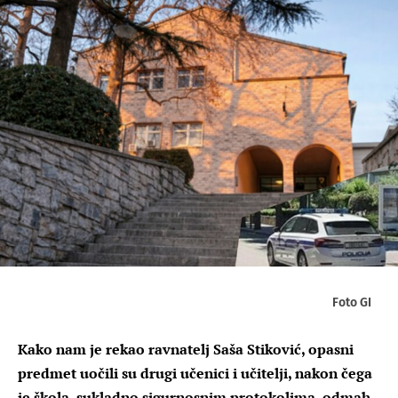
Foto GI
Kako nam je rekao ravnatelj Saša Stiković, opasni
predmet uočili su drugi učenici i učitelji, nakon čega
je škola, sukladno sigurnosnim protokolima, odmah