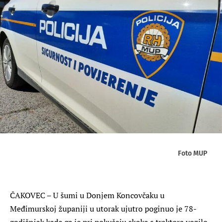
Foto MUP
ČAKOVEC – U šumi u Donjem Koncovčaku u
Međimurskoj županiji u utorak ujutro poginuo je 78-
godišnjak kada ga je pri pokušaju skoka s traktora vozilo