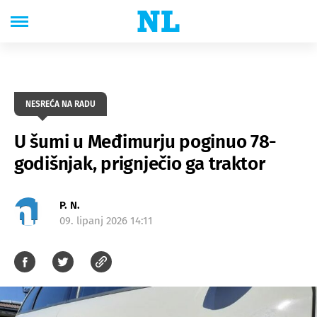
NESREĆA NA RADU
U šumi u Međimurju poginuo 78-
godišnjak, prignječio ga traktor
P. N.
09. lipanj 2026 14:11