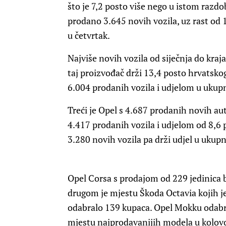
što je 7,2 posto više nego u istom razdo
prodano 3.645 novih vozila, uz rast od 
u četvrtak.
Najviše novih vozila od siječnja do kraj
taj proizvođač drži 13,4 posto hrvatsko
6.004 prodanih vozila i udjelom u ukupn
Treći je Opel s 4.687 prodanih novih aut
4.417 prodanih vozila i udjelom od 8,6 p
3.280 novih vozila pa drži udjel u ukupn
Opel Corsa s prodajom od 229 jedinica b
drugom je mjestu Škoda Octavia kojih je 
odabralo 139 kupaca. Opel Mokku odabra
mjestu najprodavanijih modela u kolovo