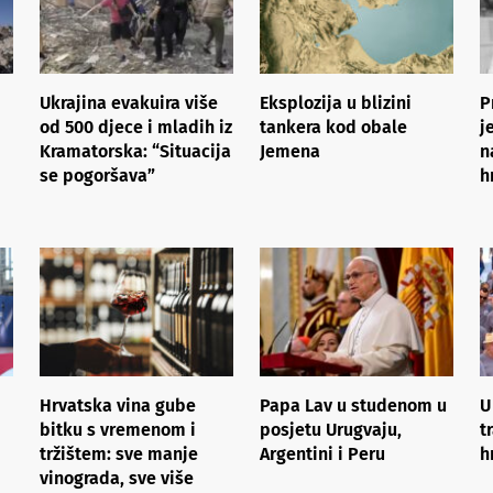
Ukrajina evakuira više
Eksplozija u blizini
P
od 500 djece i mladih iz
tankera kod obale
j
Kramatorska: “Situacija
Jemena
n
se pogoršava”
h
Hrvatska vina gube
Papa Lav u studenom u
U
bitku s vremenom i
posjetu Urugvaju,
t
tržištem: sve manje
Argentini i Peru
h
vinograda, sve više