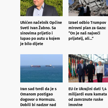
Uhićen načelnik Općine
Izrael odbio Trumpov
Sveti Ivan Žabno. Sa
mirovni plan za Gazu:
sinovima prijetio i
“On je naš najveći
lupao po autu u kojem
prijatelj, ali…”
je bilo dijete
Iran sad tvrdi da je s
EU će Ukrajini dati 1,4
Omanom postigao
milijardi eura kamata
dogovor o Hormuzu.
od zamrznute ruske
Dobili bi nadzor nad
imovine