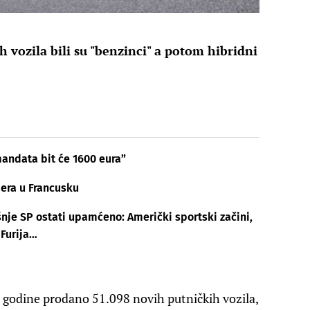
 vozila bili su "benzinci" a potom hibridni
mandata bit će 1600 eura”
era u Francusku
je SP ostati upamćeno: Američki sportski začini,
 Furija…
e godine prodano 51.098 novih putničkih vozila,