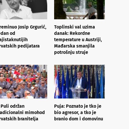
reminuo Josip Grgurić,
Toplinski val uzima
edan od
danak: Rekordne
ajistaknutijih
temperature u Austriji,
rvatskih pedijatara
Mađarska smanjila
potrošnju struje
 Puli održan
Puja: Poznato je tko je
radicionalni mimohod
bio agresor, a tko je
rvatskih branitelja
branio dom i domovinu