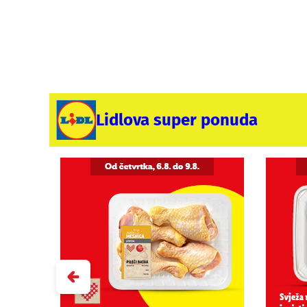
Lidlova super ponuda