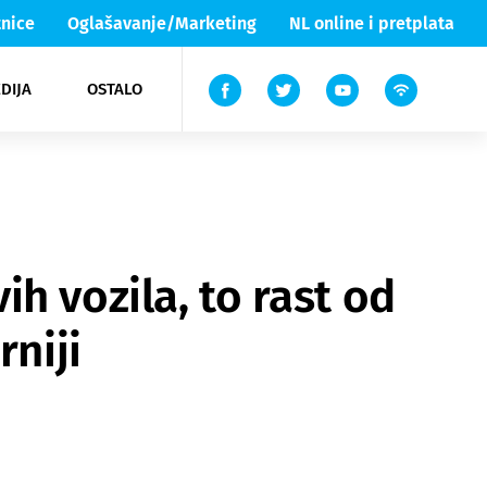
nice
Oglašavanje/Marketing
NL online i pretplata
DIJA
OSTALO
ar
ortovi
 List TV
entari
elgood
Lika & Senj
h vozila, to rast od
rniji