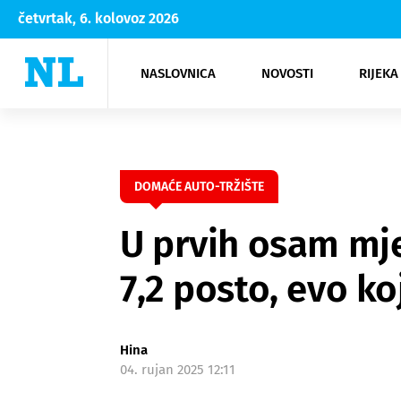
četvrtak, 6. kolovoz 2026
NASLOVNICA
NOVOSTI
RIJEKA
Rijeka
Kultura
Opatija
Hrvatsk
Moda
NK Rije
Sh
DOMAĆE AUTO-TRŽIŠTE
U prvih osam mje
7,2 posto, evo ko
Hina
04. rujan 2025 12:11