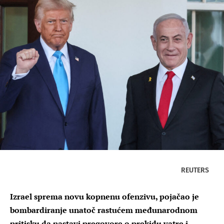
REUTERS
Izrael sprema novu kopnenu ofenzivu, pojačao je
bombardiranje unatoč rastućem međunarodnom
pritisku da nastavi pregovore o prekidu vatre i