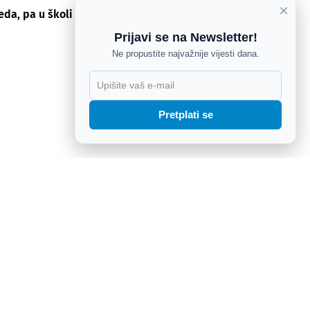
×
eda, pa u školi ubio šestero učenika, a zatim i sebe
Prijavi se na Newsletter!
Ne propustite najvažnije vijesti dana.
Pretplati se
vaja u 90. minuti promašio penal za remi