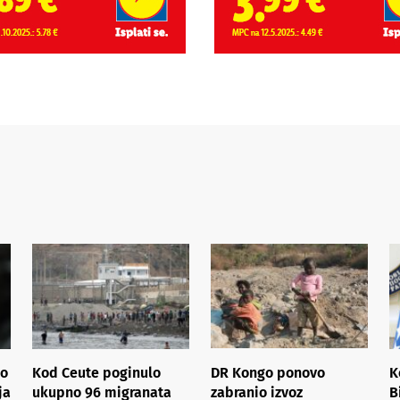
io
Kod Ceute poginulo
DR Kongo ponovo
K
ja
ukupno 96 migranata
zabranio izvoz
B