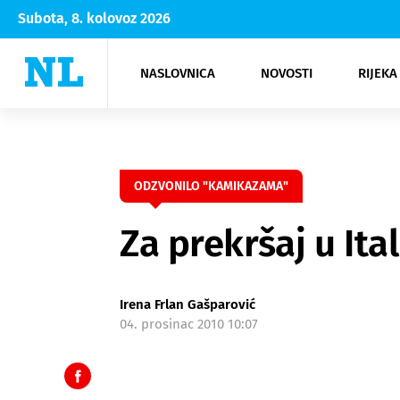
Subota, 8. kolovoz 2026
NASLOVNICA
NOVOSTI
RIJEKA
Rijeka
Kultura
Opatija
Hrvatsk
Moda
NK Rije
Sh
ODZVONILO "KAMIKAZAMA"
Za prekršaj u Ita
Irena Frlan Gašparović
04. prosinac 2010 10:07