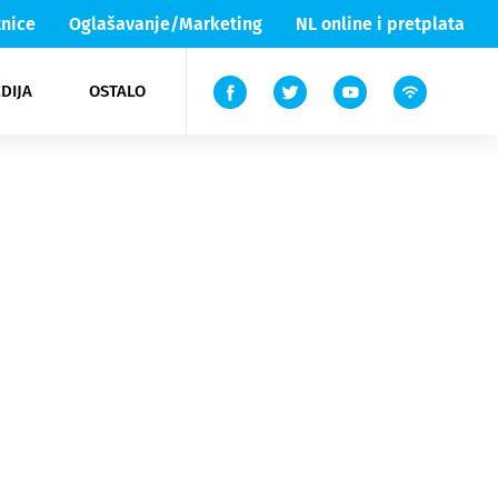
nice
Oglašavanje/Marketing
NL online i pretplata
DIJA
OSTALO
ar
ortovi
 List TV
entari
elgood
Lika & Senj