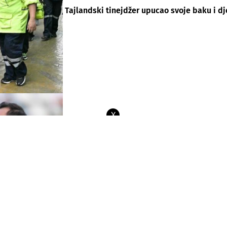
Tajlandski tinejdžer upucao svoje baku i dj
X
Varaždin pobijedio Hajduk u prvom kolu, Li