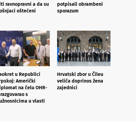
iti ravnopravni a da su
potpisali obrambeni
ošnjaci oštećeni
sporazum
aokret u Republici
Hrvatski zbor u Čileu
rpskoj: Američki
veliča doprinos žena
iplomat na čelu OHR-
zajednici
 razgovarao s
užnosnicima u vlasti