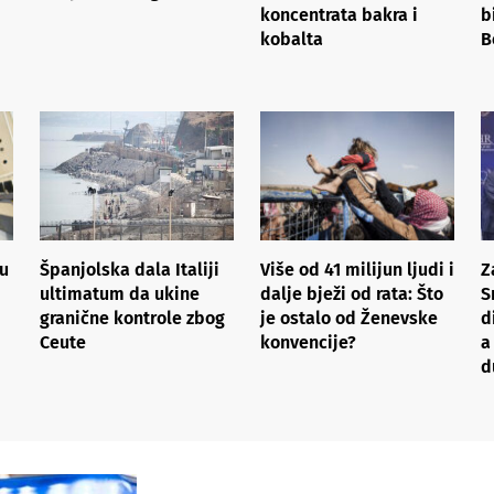
koncentrata bakra i
b
kobalta
B
ju
Španjolska dala Italiji
Više od 41 milijun ljudi i
Z
ultimatum da ukine
dalje bježi od rata: Što
S
granične kontrole zbog
je ostalo od Ženevske
d
Ceute
konvencije?
a
d