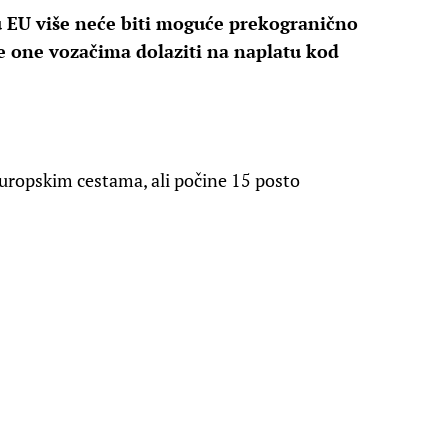
u EU više neće biti moguće prekogranično
e one vozačima dolaziti na naplatu kod
europskim cestama, ali počine 15 posto