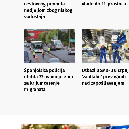
cestovnog prometa
vlade do 11. prosinca
nedjeljom zbog niskog
vodostaja
Španjolska policija
Otkazi u SAD-u u srpn
uhitila 77 osumnjičenih
‘za dlaku’ prevagnuli
za krijumčarenje
nad zapošljavanjem
migranata