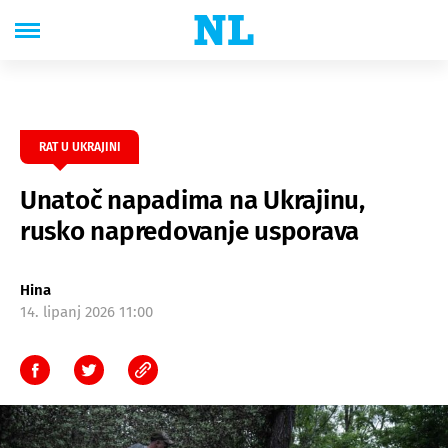
RAT U UKRAJINI
Unatoč napadima na Ukrajinu,
rusko napredovanje usporava
Hina
14. lipanj 2026 11:00