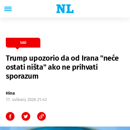
SAD
Trump upozorio da od Irana "neće
ostati ništa" ako ne prihvati
sporazum
Hina
17. svibanj 2026 21:42