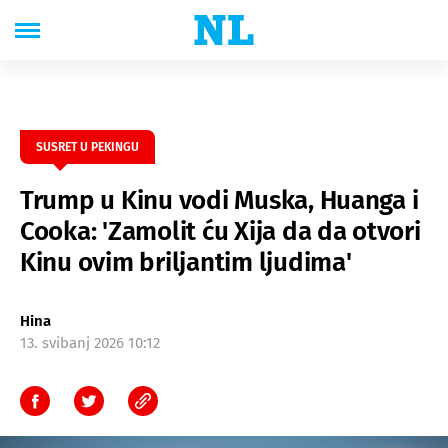
SUSRET U PEKINGU
Trump u Kinu vodi Muska, Huanga i
Cooka: 'Zamolit ću Xija da da otvori
Kinu ovim briljantim ljudima'
Hina
13. svibanj 2026 10:12