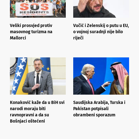
Veliki prosvjed protiv
Vučić i Zelenskij o putu u EU,
N
masovnog turizma na
o vojnoj suradnji nije bilo
t
Mallorci
riječi
p
n
Konaković kaže da u BiH svi
Saudijska Arabija, Turska i
Š
narodi moraju biti
Pakistan potpisali
o
ravnopravni a da su
obrambeni sporazum
k
Bošnjaci oštećeni