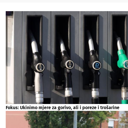
Fokus: Ukinimo mjere za gorivo, ali i poreze i trošarine