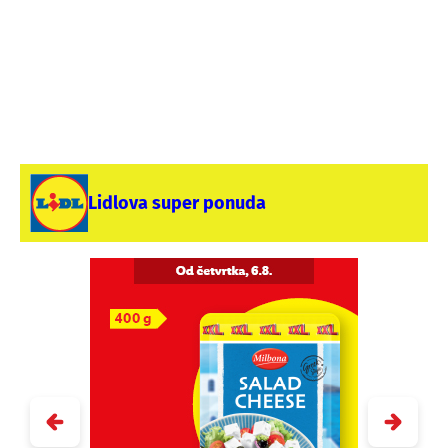
Lidlova super ponuda