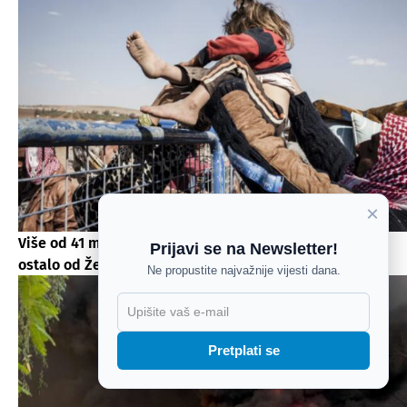
×
Više od 41 milijun ljudi i dalje bježi od rata: Što je
Prijavi se na Newsletter!
ostalo od Ženevske konvencije?
Ne propustite najvažnije vijesti dana.
X
Pretplati se