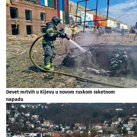
Devet mrtvih u Kijevu u novom ruskom raketnom
napadu