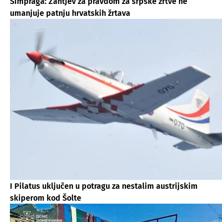
Šimpraga: Zahtjev za pravdom za srpske žrtve ne
umanjuje patnju hrvatskih žrtava
I Pilatus uključen u potragu za nestalim austrijskim
skiperom kod Šolte