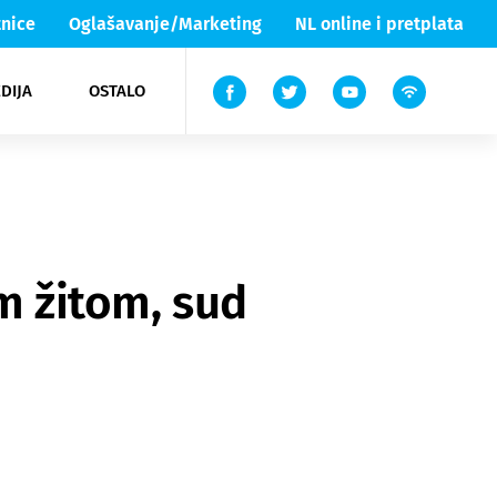
nice
Oglašavanje/Marketing
NL online i pretplata
DIJA
OSTALO
ar
ortovi
 List TV
entari
elgood
Lika & Senj
m žitom, sud