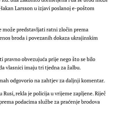
lj Hakan Larsson u izjavi poslanoj e-poštom
e može predstavljati ratni zločin prema
jenos broda i povezanih dokaza ukrajinskim
i pravno obvezujuća prije nego što se bilo
a vlasnici imaju tri tjedna za žalbu.
dmah odgovorio na zahtjev za daljnji komentar.
 Rusi, rekla je policija u vrijeme zapljene. Riječ
prema podacima službe za praćenje brodova