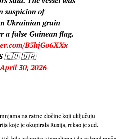
rs said. The vessel was
n suspicion of
en Ukrainian grain
r a false Guinean flag.
tter.com/B3hjGo6XXx
🇪🇺 🇺🇦
April 30, 2026
umnjama na ratne zločine koji uključuju
ija koje je okupirala Rusija, rekao je sud.
 itd. bila zakonito utemeljena i da se brod može