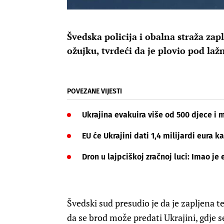
Švedska policija i obalna straža zap
ožujku, tvrdeći da je plovio pod l
POVEZANE VIJESTI
Ukrajina evakuira više od 500 djece i 
EU će Ukrajini dati 1,4 milijardi eura
Dron u lajpciškoj zračnoj luci: Imao je 
Švedski sud presudio je da je zapljena 
da se brod može predati Ukrajini, gdje se