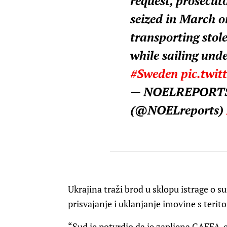
request, prosecuto
seized in March o
transporting stol
while sailing unde
#Sweden
pic.twi
— NOELREPORTS 
(@NOELreports)
Ukrajina traži brod u sklopu istrage o s
prisvajanje i uklanjanje imovine s teritor
“Sud je potvrdio da je zapljena CAFFA-e