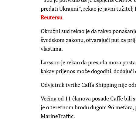
predati Ukrajini”, rekao je javni tužite
Reutersu
.
Okružni sud rekao je da takvo ponašanj
švedskom zakonu, otvarajući put za pri
vlastima.
Larsson je rekao da presuda mora postat
kakav prijenos može dogoditi, dodajući d
Odvjetnik tvrtke Caffa Shipping nije o
Većina od 11 članova posade Caffe bili su
je o teretnom brodu dugom 96 metara, 
MarineTraffic.