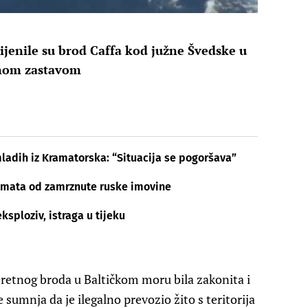
lijenile su brod Caffa kod južne Švedske u
ažnom zastavom
mladih iz Kramatorska: “Situacija se pogoršava”
 kamata od zamrznute ruske imovine
eksploziv, istraga u tijeku
teretnog broda u Baltičkom moru bila zakonita i
 sumnja da je ilegalno prevozio žito s teritorija