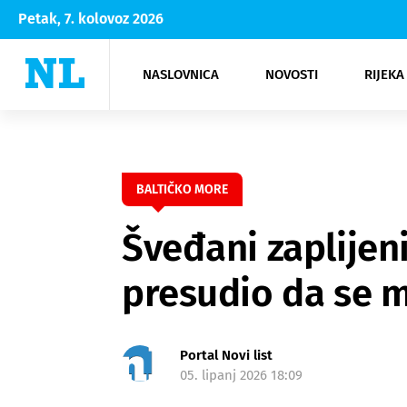
Petak, 7. kolovoz 2026
NASLOVNICA
NOVOSTI
RIJEKA
Rijeka
Kultura
Opatija
Hrvatsk
Moda
NK Rije
Sh
BALTIČKO MORE
Šveđani zaplijen
presudio da se m
Portal Novi list
05. lipanj 2026 18:09