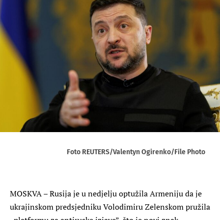
Foto REUTERS/Valentyn Ogirenko/File Photo
MOSKVA – Rusija je u nedjelju optužila Armeniju da je
ukrajinskom predsjedniku Volodimiru Zelenskom pružila
„platformu za antiruske izjave”, što je novi znak