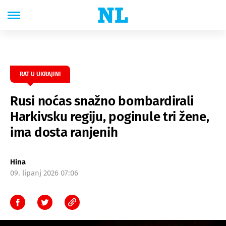
RAT U UKRAJINI
Rusi noćas snažno bombardirali
Harkivsku regiju, poginule tri žene,
ima dosta ranjenih
Hina
09. lipanj 2026 07:06