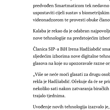
predvođen Smartmaticom tek nedavno o
uspostaviti cijeli sustav s biometrijski
videonadzorom te provesti obuke člano
Kalaba je rekao da je odabran najpovolj
nove tehnologije na predstojećim izbori
Članica SIP-a BiH Irena Hadžiabdić sma
sljedećim izborima nove digitalne tehno
glasova na koje su upozoravale razne org
„Više se neće moći glasati za drugu osob
rekla je Hadžiabdić. Očekuje da će se pr
nekoliko sati nakon zatvaranja biračkih
trajalo tjednima.
Uvođenje novih tehnologija izazvalo j