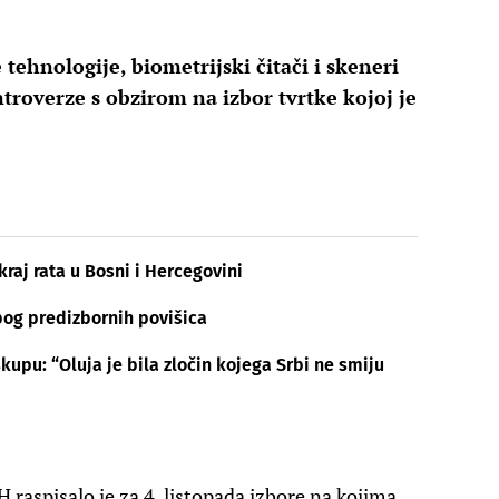
tehnologije, biometrijski čitači i skeneri
ontroverze s obzirom na izbor tvrtke kojoj je
kraj rata u Bosni i Hercegovini
bog predizbornih povišica
kupu: “Oluja je bila zločin kojega Srbi ne smiju
 raspisalo je za 4. listopada izbore na kojima