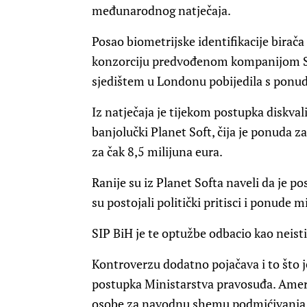
međunarodnog natječaja.
Posao biometrijske identifikacije birača i
konzorciju predvođenom kompanijom Sm
sjedištem u Londonu pobijedila s ponud
Iz natječaja je tijekom postupka diskval
banjolučki Planet Soft, čija je ponuda z
za čak 8,5 milijuna eura.
Ranije su iz Planet Softa naveli da je p
su postojali politički pritisci i ponude 
SIP BiH je te optužbe odbacio kao neisti
Kontroverzu dodatno pojačava i to što
postupka Ministarstva pravosuđa. Amer
osobe za navodnu shemu podmićivanja i