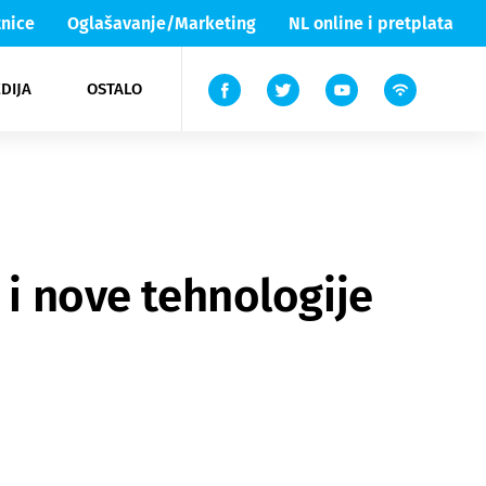
nice
Oglašavanje/Marketing
NL online i pretplata
DIJA
OSTALO
ar
ortovi
 List TV
entari
elgood
Lika & Senj
 i nove tehnologije