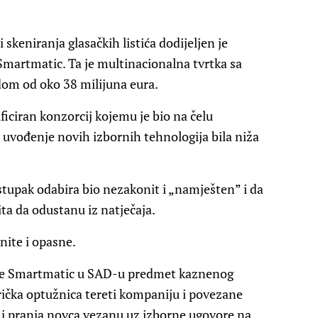
 skeniranja glasačkih listića dodijeljen je
artmatic. Ta je multinacionalna tvrtka sa
om od oko 38 milijuna eura.
ificiran konzorcij kojemu je bio na čelu
a uvođenje novih izbornih tehnologija bila niža
ostupak odabira bio nezakonit i „namješten” i da
mita da odustanu iz natječaja.
nite i opasne.
 je Smartmatic u SAD-u predmet kaznenog
ička optužnica tereti kompaniju i povezane
 pranja novca vezanu uz izborne ugovore na