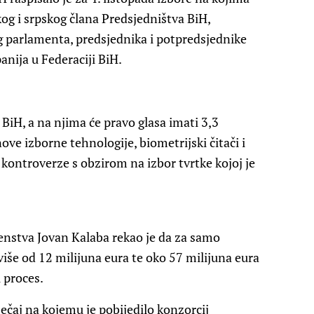
kog i srpskog člana Predsjedništva BiH,
 parlamenta, predsjednika i potpredsjednike
anija u Federaciji BiH.
u BiH, a na njima će pravo glasa imati 3,3
ove izborne tehnologije, biometrijski čitači i
lo kontroverze s obzirom na izbor tvrtke kojoj je
enstva Jovan Kalaba rekao je da za samo
više od 12 milijuna eura te oko 57 milijuna eura
 proces.
ečaj na kojemu je pobijedilo konzorcij