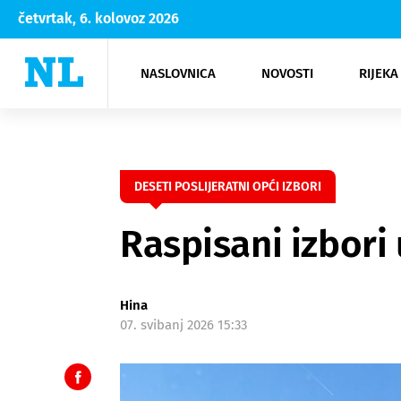
četvrtak, 6. kolovoz 2026
NASLOVNICA
NOVOSTI
RIJEKA
Rijeka
Kultura
Opatija
Hrvatsk
Moda
NK Rije
Sh
DESETI POSLIJERATNI OPĆI IZBORI
Raspisani izbori 
Hina
07. svibanj 2026 15:33