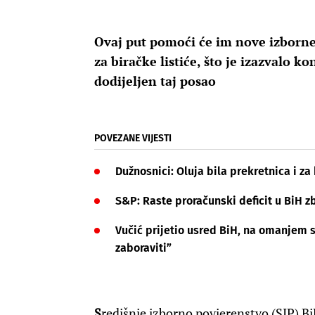
Ovaj put pomoći će im nove izborne 
za biračke listiće, što je izazvalo k
dodijeljen taj posao
POVEZANE VIJESTI
Dužnosnici: Oluja bila prekretnica i za 
S&P: Raste proračunski deficit u BiH z
Vučić prijetio usred BiH, na omanjem s
zaboraviti”
S
redišnje izborno povjerenstvo (SIP) BiH