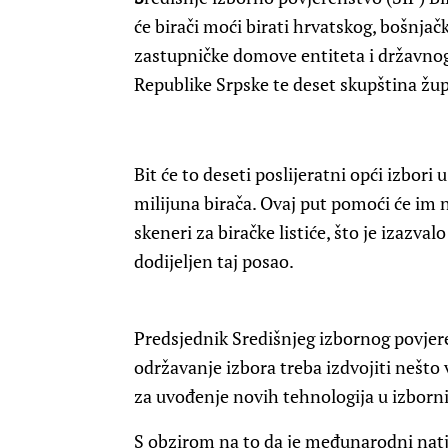
će birači moći birati hrvatskog, bošnjač
zastupničke domove entiteta i državnog
Republike Srpske te deset skupština žup
Bit će to deseti poslijeratni opći izbori 
milijuna birača. Ovaj put pomoći će im n
skeneri za biračke listiće, što je izazva
dodijeljen taj posao.
Predsjednik Središnjeg izbornog povjer
održavanje izbora treba izdvojiti nešto 
za uvođenje novih tehnologija u izborni
S obzirom na to da je međunarodni natj