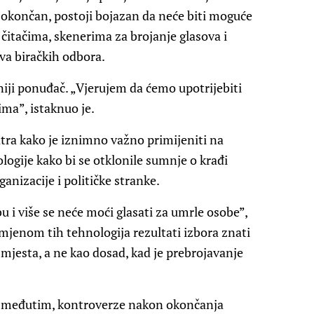
končan, postoji bojazan da neće biti moguće
m čitačima, skenerima za brojanje glasova i
va biračkih odbora.
niji ponuđač. „Vjerujem da ćemo upotrijebiti
ma”, istaknuo je.
tra kako je iznimno važno primijeniti na
logije kako bi se otklonile sumnje o krađi
anizacije i političke stranke.
u i više se neće moći glasati za umrle osobe”,
imjenom tih tehnologija rezultati izbora znati
 mjesta, a ne kao dosad, kad je prebrojavanje
e, međutim, kontroverze nakon okončanja