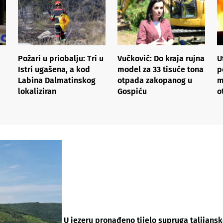
Požari u priobalju: Tri u
Vučković: Do kraja rujna
U
Istri ugašena, a kod
model za 33 tisuće tona
p
Labina Dalmatinskog
otpada zakopanog u
m
lokaliziran
Gospiću
o
U jezeru pronađeno tijelo supruga talijanske