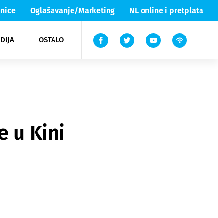
nice
Oglašavanje/Marketing
NL online i pretplata
DIJA
OSTALO
ar
ortovi
 List TV
entari
elgood
Lika & Senj
e u Kini