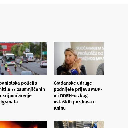
panjolska policija
Građanske udruge
hitila 77 osumnjičenih
podnijele prijavu MUP-
a krijumčarenje
u i DORH-u zbog
igranata
ustaških pozdrava u
Kninu