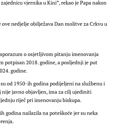
 zajednicu vjernika u Kini”, rekao je Papa nakon
e ove nedjelje obilježava Dan molitve za Crkvu u
ni sporazum o osjetljivom pitanju imenovanja
um potpisan 2018. godine, a posljednji je put
2024. godine.
i su od 1950-ih godina podijeljeni na službenu i
ije javno objavljen, ima za cilj ujediniti
ljednju riječ pri imenovanju biskupa.
h godina nailazila na poteškoće jer su neka
renja.