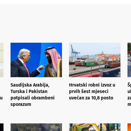
Saudijska Arabija,
Hrvatski robni izvoz u
Š
Turska i Pakistan
prvih šest mjeseci
u
su
potpisali obrambeni
uvećan za 10,8 posto
z
sporazum
m