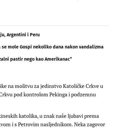
u, Argentini i Peru
 se mole Gospi nekoliko dana nakon vandalizma
zalni pastir nego kao Amerikanac”
nike na molitvu za jedinstvo Katoličke Crkve u
nu Crkvu pod kontrolom Pekinga i podzemnu
ineskih katolika, u znak naše ljubavi prema
kvom i s Petrovim nasljednikom. Neka zagovor