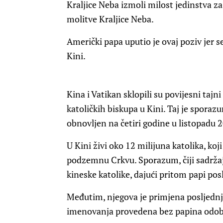
Kraljice Neba izmoli milost jedinstva za
molitve Kraljice Neba.
Američki papa uputio je ovaj poziv jer s
Kini.
Kina i Vatikan sklopili su povijesni taj
katoličkih biskupa u Kini. Taj je sporaz
obnovljen na četiri godine u listopadu 
U Kini živi oko 12 milijuna katolika, koj
podzemnu Crkvu. Sporazum, čiji sadržaj n
kineske katolike, dajući pritom papi pos
Međutim, njegova je primjena posljednji
imenovanja provedena bez papina odob