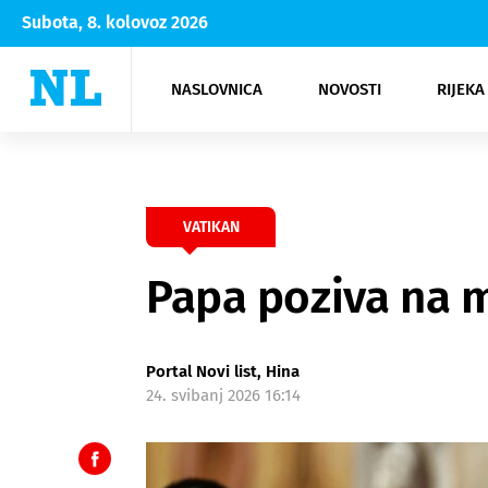
Subota, 8. kolovoz 2026
NASLOVNICA
NOVOSTI
RIJEKA
Rijeka
Kultura
Opatija
Hrvatsk
Moda
NK Rije
Sh
VATIKAN
Papa poziva na m
Portal Novi list, Hina
24. svibanj 2026 16:14