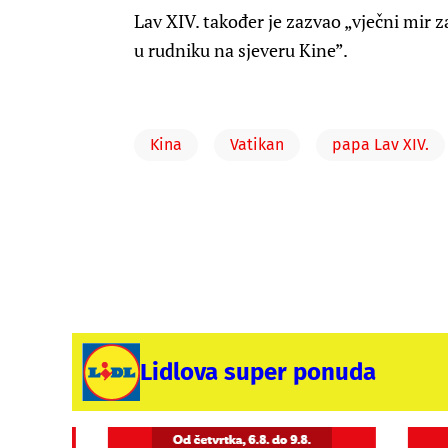
Lav XIV. također je zazvao „vječni mir z
u rudniku na sjeveru Kine”.
Kina
Vatikan
papa Lav XIV.
Lidlova super ponuda