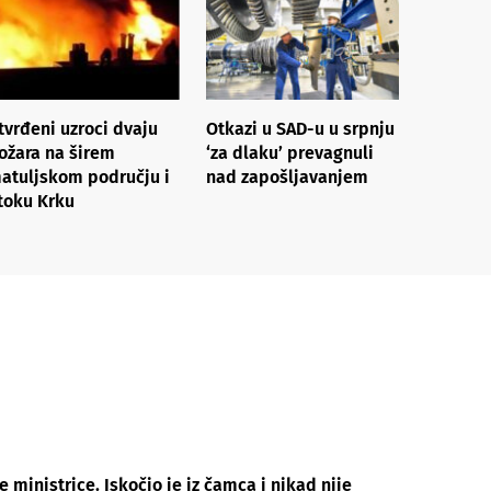
tvrđeni uzroci dvaju
Otkazi u SAD-u u srpnju
ožara na širem
‘za dlaku’ prevagnuli
atuljskom području i
nad zapošljavanjem
toku Krku
 ministrice. Iskočio je iz čamca i nikad nije