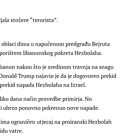
ljala stožere “terorista”.
i oblaci dima u napučenom predgrađu Bejruta
porištem libanonskog pokreta Hezbolaha.
ibanon nakon što je sredinom travnja na snagu
k Donald Trump najavio je da je dogovoren prekid
 prekid napada Hezbolaha na Izrael.
oliko dana način provedbe primirja. No
 i ubrzo ponovno pokrenuo nove napade.
 ima ograničen utjecaj na proiranski Hezbolah
idu vatre.