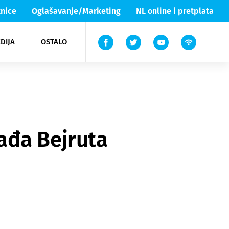
nice
Oglašavanje/Marketing
NL online i pretplata
DIJA
OSTALO
ar
ortovi
 List TV
entari
elgood
Lika & Senj
ađa Bejruta