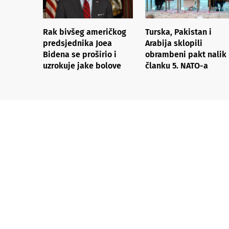
Rak bivšeg američkog
Turska, Pakistan i
predsjednika Joea
Arabija sklopili
Bidena se proširio i
obrambeni pakt nalik
uzrokuje jake bolove
članku 5. NATO-a