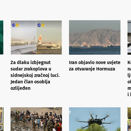
Za dlaku izbjegnut
Iran objavio nove uvjete
K
sudar zrakoplova u
za otvaranje Hormuza
n
sidnejskoj zračnoj luci.
l
Jedan član osoblja
o
ozlijeđen
m
i