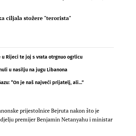
a ciljala stožere "terorista"
 Rijeci te joj s vrata otrgnuo ogrlicu
nuli u nasilju na jugu Libanona
zu: “On je naš najveći prijatelj, ali…”
anonske prijestolnice Bejruta nakon što je
nedjelju premijer Benjamin Netanyahu i ministar