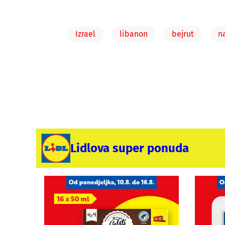
Izrael
libanon
bejrut
n
Lidlova super ponuda