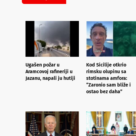
Ugašen požar u
Kod Sicilije otkrio
Aramcovoj rafineriji u
rimsku olupinu sa
Jazanu, napali ju hutiji
stotinama amfora:
“Zaronio sam bliže i
ostao bez daha”