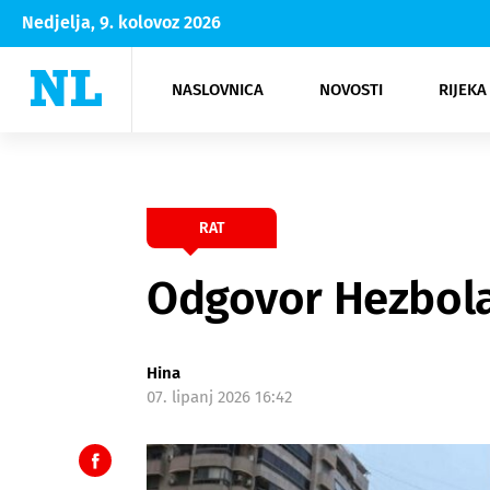
Nedjelja, 9. kolovoz 2026
NASLOVNICA
NOVOSTI
RIJEKA
Rijeka
Kultura
Opatija
Hrvatsk
Moda
NK Rije
Sh
RAT
Odgovor Hezbola
Hina
07. lipanj 2026 16:42