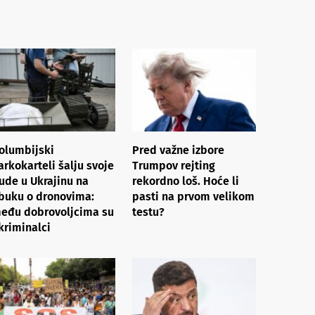
olumbijski
Pred važne izbore
arkokarteli šalju svoje
Trumpov rejting
jude u Ukrajinu na
rekordno loš. Hoće li
buku o dronovima:
pasti na prvom velikom
eđu dobrovoljcima su
testu?
 kriminalci