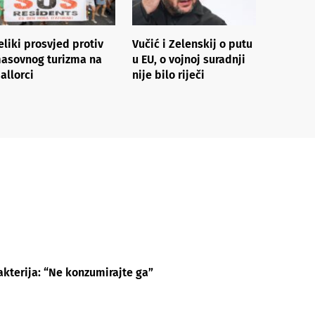
eliki prosvjed protiv
Vučić i Zelenskij o putu
asovnog turizma na
u EU, o vojnoj suradnji
allorci
nije bilo riječi
akterija: “Ne konzumirajte ga”