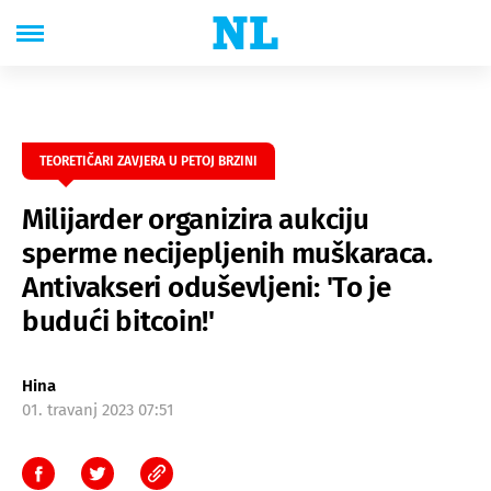
TEORETIČARI ZAVJERA U PETOJ BRZINI
Milijarder organizira aukciju
sperme necijepljenih muškaraca.
Antivakseri oduševljeni: 'To je
budući bitcoin!'
Hina
01. travanj 2023 07:51