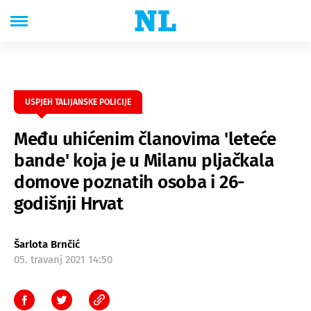
USPJEH TALIJANSKE POLICIJE
Među uhićenim članovima 'leteće
bande' koja je u Milanu pljačkala
domove poznatih osoba i 26-
godišnji Hrvat
Šarlota Brnčić
05. travanj 2021 14:50