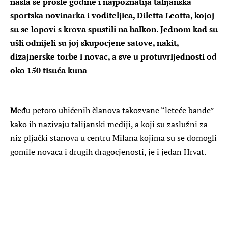
našla se prošle godine i najpoznatija talijanska
sportska novinarka i voditeljica, Diletta Leotta, kojoj
su se lopovi s krova spustili na balkon. Jednom kad su
ušli odnijeli su joj skupocjene satove, nakit,
dizajnerske torbe i novac, a sve u protuvrijednosti od
oko 150 tisuća kuna
M
eđu petoro uhićenih članova takozvane “leteće bande”
kako ih nazivaju talijanski mediji, a koji su zaslužni za
niz pljački stanova u centru Milana kojima su se domogli
gomile novaca i drugih dragocjenosti, je i jedan Hrvat.