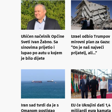
Uhićen načelnik Općine
Izrael odbio Trumpov
Sveti Ivan Žabno. Sa
mirovni plan za Gazu:
sinovima prijetio i
“On je naš najveći
lupao po autu u kojem
prijatelj, ali…”
je bilo dijete
Iran sad tvrdi da je s
EU će Ukrajini dati 1,4
Omanom postigao
milijardi eura kamata