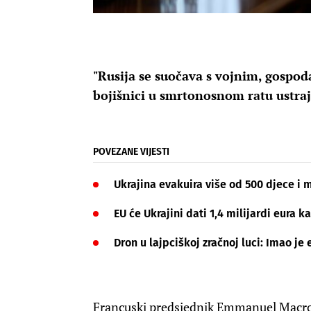
"Rusija se suočava s vojnim, gospo
bojišnici u smrtonosnom ratu ustraj
POVEZANE VIJESTI
Ukrajina evakuira više od 500 djece i 
EU će Ukrajini dati 1,4 milijardi eura
Dron u lajpciškoj zračnoj luci: Imao je 
Francuski predsjednik Emmanuel Macron