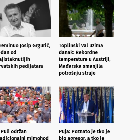
reminuo Josip Grgurić,
Toplinski val uzima
edan od
danak: Rekordne
ajistaknutijih
temperature u Austriji,
rvatskih pedijatara
Mađarska smanjila
potrošnju struje
 Puli održan
Puja: Poznato je tko je
radicionalni mimohod
bio agresor, a tko je