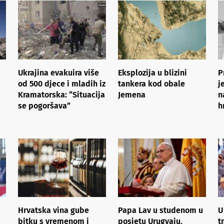
Ukrajina evakuira više
Eksplozija u blizini
P
od 500 djece i mladih iz
tankera kod obale
j
Kramatorska: “Situacija
Jemena
n
se pogoršava”
h
Hrvatska vina gube
Papa Lav u studenom u
U
bitku s vremenom i
posjetu Urugvaju,
t