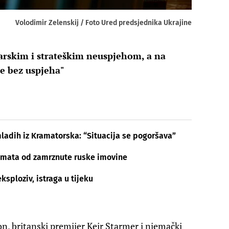
Volodimir Zelenskij / Foto Ured predsjednika Ukrajine
darskim i strateškim neuspjehom, a na
e bez uspjeha"
mladih iz Kramatorska: “Situacija se pogoršava”
 kamata od zamrznute ruske imovine
eksploziv, istraga u tijeku
, britanski premijer Keir Starmer i njemački