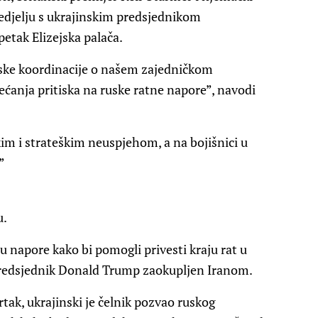
nedjelju s ukrajinskim predsjednikom
petak Elizejska palača.
iske koordinacije o našem zajedničkom
ećanja pritiska na ruske ratne napore”, navodi
im i strateškim neuspjehom, a na bojišnici u
”
u.
ju napore kako bi pomogli privesti kraju rat u
i predsjednik Donald Trump zaokupljen Iranom.
ak, ukrajinski je čelnik pozvao ruskog