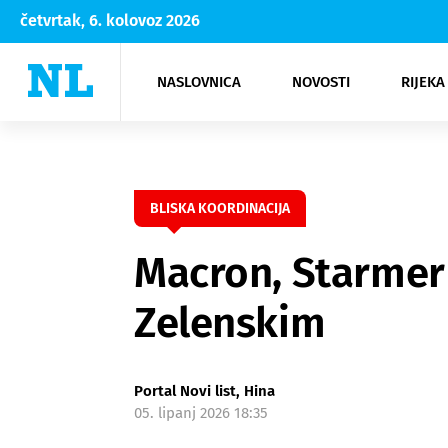
četvrtak, 6. kolovoz 2026
NASLOVNICA
NOVOSTI
RIJEKA
Rijeka
Kultura
Opatija
Hrvatsk
Moda
NK Rije
Sh
BLISKA KOORDINACIJA
Macron, Starmer 
Zelenskim
Portal Novi list, Hina
05. lipanj 2026 18:35