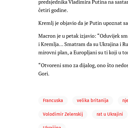
predsjednika Vladimira Putina na sastana
četiri godine.
Kremlj je objavio da je Putin upoznat s
Macron je u petak izjavio: “Oduvijek s
i Kremlja… Smatram da su Ukrajina i Rusi
mirovni plan, a Europljani su ti koji u
“Otvoreni smo za dijalog, ono što nedos
Gori.
Francuska
velika britanija
nj
Volodimir Zelenskij
rat u Ukrajini
Ukrajijna