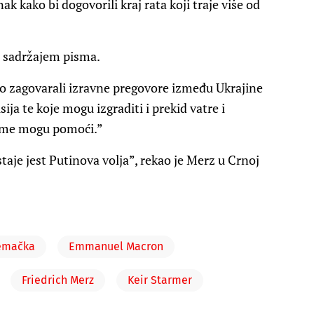
k kako bi dogovorili kraj rata koji traje više od
a sadržajem pisma.
mo zagovarali izravne pregovore između Ukrajine
ja te koje mogu izgraditi i prekid vatre i
 tome mogu pomoći.”
taje jest Putinova volja”, rekao je Merz u Crnoj
emačka
Emmanuel Macron
Friedrich Merz
Keir Starmer