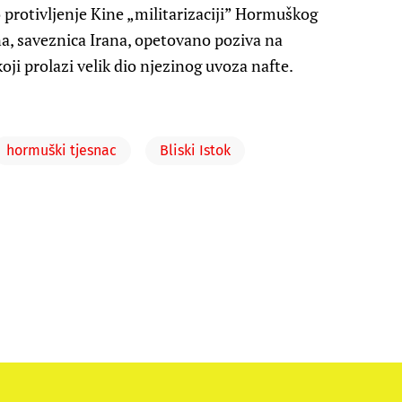
zio protivljenje Kine „militarizaciji” Hormuškog
na, saveznica Irana, opetovano poziva na
ji prolazi velik dio njezinog uvoza nafte.
hormuški tjesnac
Bliski Istok