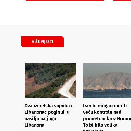
VIŠE VIJESTI
Dva izraelska vojnika i
Iran bi mogao dobiti
Libanonac poginuli u
veću kontrolu nad
nasilju na jugu
prometom kroz Hormu
Libanona
To bi bila velika