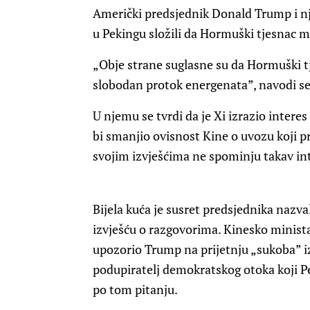
Američki predsjednik Donald Trump i nje
u Pekingu složili da Hormuški tjesnac mo
„Obje strane suglasne su da Hormuški t
slobodan protok energenata”, navodi se 
U njemu se tvrdi da je Xi izrazio inter
bi smanjio ovisnost Kine o uvozu koji p
svojim izvješćima ne spominju takav int
Bijela kuća je susret predsjednika nazv
izvješću o razgovorima. Kinesko minista
upozorio Trump na prijetnju „sukoba” 
podupiratelj demokratskog otoka koji Pe
po tom pitanju.