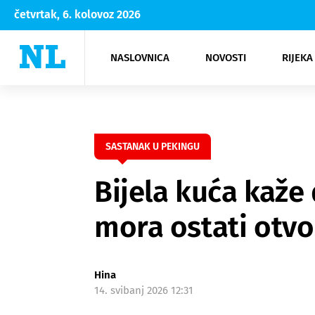
četvrtak, 6. kolovoz 2026
NASLOVNICA
NOVOSTI
RIJEKA
Rijeka
Kultura
Opatija
Hrvatsk
Moda
NK Rije
Sh
SASTANAK U PEKINGU
Bijela kuća kaže
mora ostati otv
Hina
14. svibanj 2026 12:31