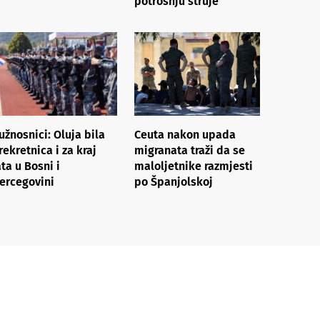
potrošnju struje
užnosnici: Oluja bila
Ceuta nakon upada
rekretnica i za kraj
migranata traži da se
ata u Bosni i
maloljetnike razmjesti
ercegovini
po Španjolskoj