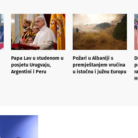
Papa Lav u studenom u
Požari u Albaniji s
D
posjetu Urugvaju,
premještanjem vrućina
p
Argentini i Peru
u istočnu i južnu Europu
r
H