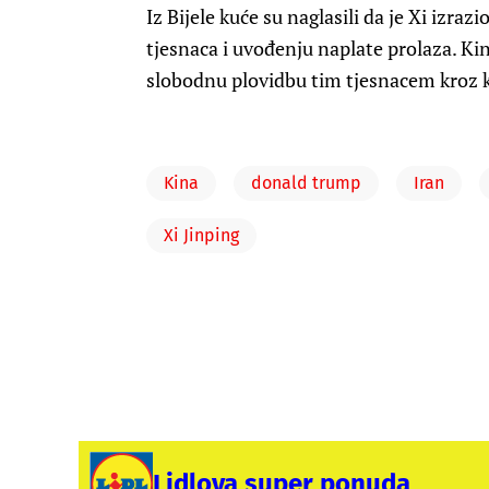
Iz Bijele kuće su naglasili da je Xi izra
tjesnaca i uvođenju naplate prolaza. Ki
slobodnu plovidbu tim tjesnacem kroz ko
Kina
donald trump
Iran
Xi Jinping
Lidlova super ponuda