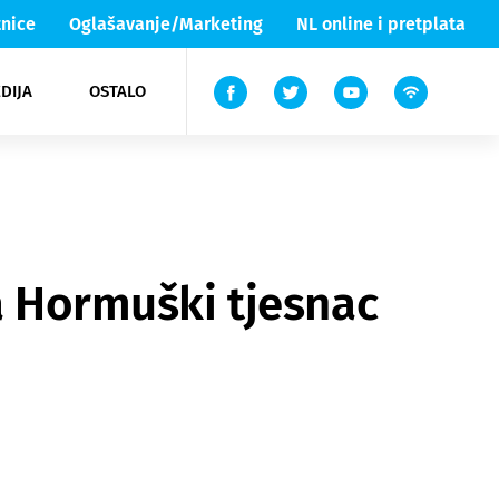
nice
Oglašavanje/Marketing
NL online i pretplata
DIJA
OSTALO
ar
ortovi
 List TV
entari
elgood
Lika & Senj
da Hormuški tjesnac