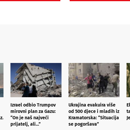
Izrael odbio Trumpov
Ukrajina evakuira više
E
mirovni plan za Gazu:
od 500 djece i mladih iz
t
z.
“On je naš najveći
Kramatorska: “Situacija
J
prijatelj, ali…”
se pogoršava”