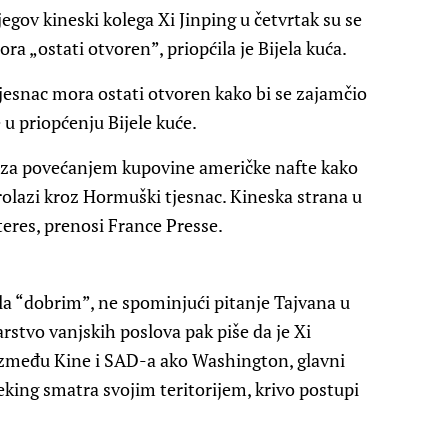
gov kineski kolega Xi Jinping u četvrtak su se
ra „ostati otvoren”, priopćila je Bijela kuća.
jesnac mora ostati otvoren kako bi se zajamčio
u priopćenju Bijele kuće.
es za povećanjem kupovine američke nafte kako
rolazi kroz Hormuški tjesnac. Kineska strana u
eres, prenosi France Presse.
ala “dobrim”, ne spominjući pitanje Tajvana u
rstvo vanjskih poslova pak piše da je Xi
između Kine i SAD-a ako Washington, glavni
king smatra svojim teritorijem, krivo postupi