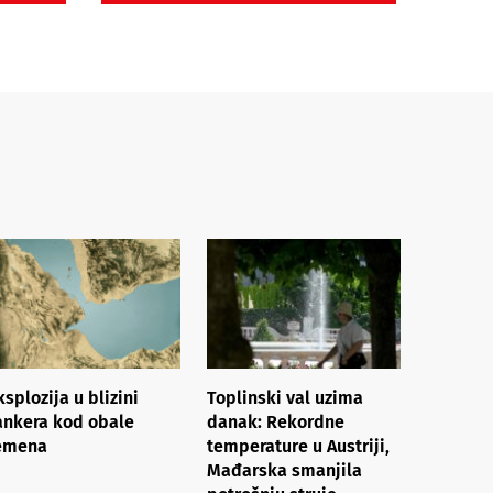
ksplozija u blizini
Toplinski val uzima
ankera kod obale
danak: Rekordne
emena
temperature u Austriji,
Mađarska smanjila