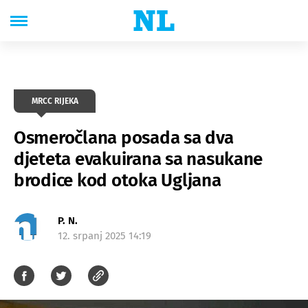
MRCC RIJEKA
Osmeročlana posada sa dva
djeteta evakuirana sa nasukane
brodice kod otoka Ugljana
P. N.
12. srpanj 2025 14:19