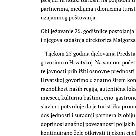
partnerima, medijima i dionicima turist
uzajamnog poštovanja.
Obilježavanje 25. godišnjice postojanja
i njegova sadašnja direktorica Małgorz
–
Tijekom 25 godina djelovanja Predstav
govorimo o Hrvatskoj. Na samom početku 
te javnosti približiti osnovne prednosti
Hrvatskoj govorimo u znatno širem kon
raznolikost naših regija, autentična lok
mjeseci, kulturnu baštinu, eno-gastronom
slavimo potvrđuje da je turistička pro
dosljednosti i suradnji partnera iz obij
doprinosi snažnoj povezanosti poljskih
kontinuirano žele otkrivati tijekom cije