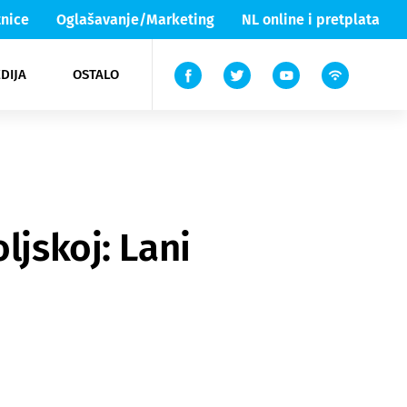
nice
Oglašavanje/Marketing
NL online i pretplata
DIJA
OSTALO
ar
ortovi
 List TV
entari
elgood
Lika & Senj
ljskoj: Lani