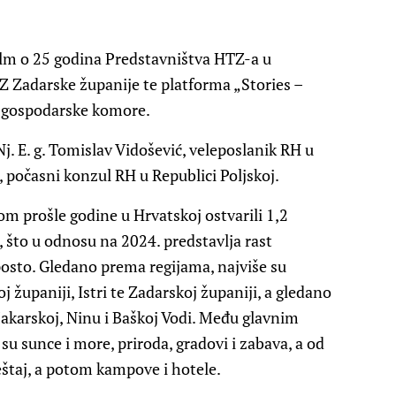
film o 25 godina Predstavništva HTZ-a u
TZ Zadarske županije te platforma „Stories –
 gospodarske komore.
j. E. g. Tomislav Vidošević, veleposlanik RH u
 počasni konzul RH u Republici Poljskoj
.
kom prošle godine u Hrvatskoj ostvarili 1,2
, što u odnosu na 2024. predstavlja rast
osto
. Gledano prema regijama, najviše su
 županiji, Istri te Zadarskoj županiji, a gledano
karskoj, Ninu i Baškoj Vodi. Među glavnim
u sunce i more, priroda, gradovi i zabava, a od
eštaj, a potom kampove i hotele.