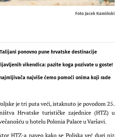
Foto Jacek Kamiński
i Talijani ponovno pune hrvatske destinacije
ijavljenih vikendica: pazite koga pozivate u goste!
znajmljivača najviše ćemo pomoći onima koji rade
Poljske je
tri puta veći
, istaknuto je p
ovodom 25.
vništva
Hrvatske turističke zajednice (
HTZ
)
u
svečanošću u
hotel
u
Polonia Palace u Varšavi
.
ektor HTZ-a naveo kako se Poljska već dugi niz