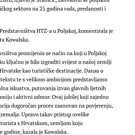
ičkog sektora na 25 godina rada, predanosti i
 Predstavništva HTZ-a u Poljskoj, komentirala je
ata Kowalska.
ništva promijenio se način na koji u Poljskoj
ključno je bilo izgraditi svijest o našoj zemlji
 Hrvatske kao turističke destinacije. Danas o
tekstu te s velikom ambicijom predstavljamo
alna iskustva, putovanja izvan glavnih ljetnih
iju i aktivni odmor. Ovaj jubilej koji zajedno
mocija dugoročan proces zasnovan na povjerenju,
u zemalja. Upravo takav pristup uvelike
 turista s Hrvatskom, zemljom koju
le godine, kazala je Kowalska.