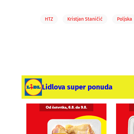
HTZ
Kristjan Staničić
Poljska
Lidlova super ponuda