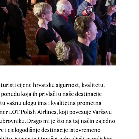
turisti cijene hrvatsku sigurnost, kvalitetu,
u ponudu koja ih privlači u naše destinacije
tu važnu ulogu ima i kvalitetna prometna
er LOT Polish Airlines, koji povezuje Varšavu
ubrovniku. Drago mi je što na taj način zajedno
e i cjelogodišnje destinacije istovremeno
ištu, izjavio je Staničić, zahvalivši se poljskim