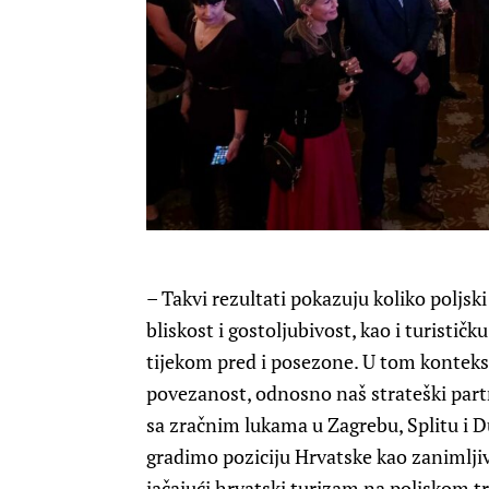
–
Takvi rezultati pokazuju koliko poljski 
bliskost i gostoljubivost, kao i turističk
tijekom pred i posezone. U tom konteks
povezanost, odnosno naš strateški partn
sa zračnim lukama u Zagrebu, Splitu i D
gradimo poziciju Hrvatske kao zanimljiv
jačajući hrvatski turizam na poljskom trž