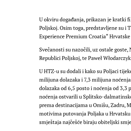
U okviru događanja, prikazan je kratki 
Poljskoj. Osim toga, predstavljene su i 
Experience Premium Croatia“ Hrvatske
Svečanosti su nazočili, uz ostale goste,
N
Republici Poljskoj,
te
Paweł Włodarczyk,
U HTZ-u su dodali i kako
su Poljaci tije
milijuna dolazaka i 7,3 milijuna noćenja
dolazaka od 6,5
posto
i noćenja od 3,3
p
noćenja ostvarili u Splitsko-dalmatinskoj
prema destinacijama u Omišu, Zadru, Ma
motivima putovanja Poljaka u Hrvatsku s
smještaja najčešće biraju obiteljski smj