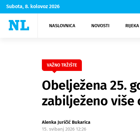
Subota, 8. kolovoz 2026
NASLOVNICA
NOVOSTI
RIJEKA
Rijeka
Kultura
Opatija
Hrvatsk
Moda
NK Rije
Sh
VAŽNO TRŽIŠTE
Obelježena 25. go
zabilježeno više 
Alenka Juričić Bukarica
15. svibanj 2026 12:26