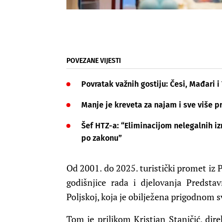
POVEZANE VIJESTI
Povratak važnih gostiju: Česi, Mađari 
Manje je kreveta za najam i sve više pr
Šef HTZ-a: “Eliminacijom nelegalnih i
po zakonu”
Od 2001. do 2025. turistički promet
iz 
godišnjice rada i djelovanja Predsta
Poljskoj,
koja je obilježena prigodnom 
Tom je prilikom Kristjan Staničić, dir