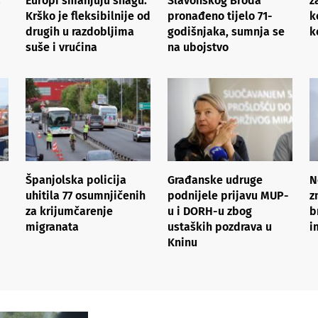
a
Europi smanjuju snagu:
Slavonskog Broda
z
Krško je fleksibilnije od
pronađeno tijelo 71-
k
drugih u razdobljima
godišnjaka, sumnja se
k
suše i vrućina
na ubojstvo
Španjolska policija
Građanske udruge
N
uhitila 77 osumnjičenih
podnijele prijavu MUP-
z
za krijumčarenje
u i DORH-u zbog
b
migranata
ustaških pozdrava u
i
Kninu