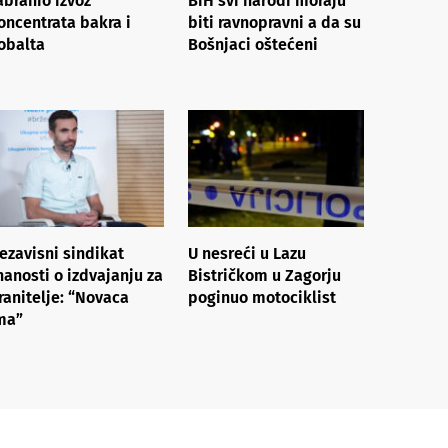
abranio izvoz
BiH svi narodi moraju
oncentrata bakra i
biti ravnopravni a da su
obalta
Bošnjaci oštećeni
ezavisni sindikat
U nesreći u Lazu
nanosti o izdvajanju za
Bistričkom u Zagorju
ranitelje: “Novaca
poginuo motociklist
ma”