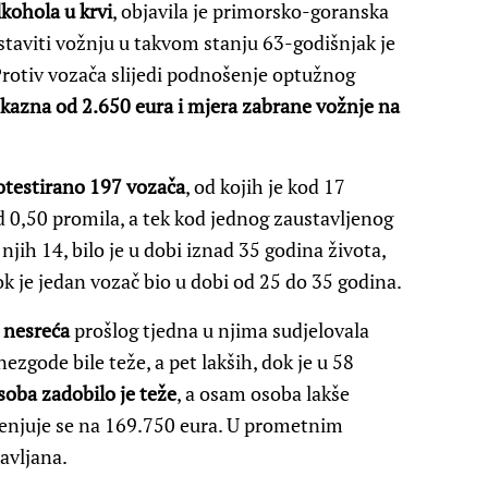
lkohola u krvi
, objavila je primorsko-goranska
staviti vožnju u takvom stanju 63-godišnjak je
 Protiv vozača slijedi podnošenje optužnog
kazna od 2.650 eura i mjera zabrane vožnje na
otestirano 197 vozača
, od kojih je kod 17
 0,50 promila, a tek kod jednog zaustavljenog
njih 14, bilo je u dobi iznad 35 godina života,
ok je jedan vozač bio u dobi od 25 do 35 godina.
 nesreća
prošlog tjedna u njima sudjelovala
ezgode bile teže, a pet lakših, dok je u 58
soba zadobilo je teže
, a osam osoba lakše
cjenjuje se na 169.750 eura. U prometnim
avljana.