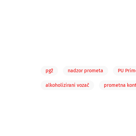
pgž
nadzor prometa
PU Prim
alkoholizirani vozač
prometna kont