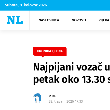
Subota, 8. kolovoz 2026
NASLOVNICA
NOVOSTI
RIJEKA
Rijeka
Kultura
Opatija
Hrvatsk
Moda
NK Rije
Sh
KRONIKA TJEDNA
Najpijani vozač u
petak oko 13.30 
P. N.
28. travanj 2026 17:33