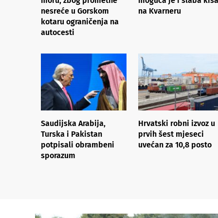
moru, zbog prometne
moguća je i slaba kiš
nesreće u Gorskom
na Kvarneru
kotaru ograničenja na
autocesti
Saudijska Arabija,
Hrvatski robni izvoz u
Turska i Pakistan
prvih šest mjeseci
potpisali obrambeni
uvećan za 10,8 posto
sporazum