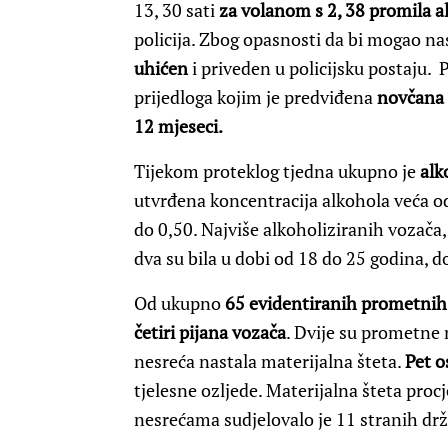
13, 30 sati
za volanom s 2, 38 promila a
policija. Zbog opasnosti da bi mogao na
uhićen
i priveden u policijsku postaju.
prijedloga kojim je predviđena
novčana 
12 mjeseci.
Tijekom proteklog tjedna ukupno je
alk
utvrđena koncentracija alkohola veća od
do 0,50. Najviše alkoholiziranih vozača, 
dva su bila u dobi od 18 do 25 godina, d
Od ukupno
65 evidentiranih prometnih
četiri pijana vozača
. Dvije su prometne n
nesreća nastala materijalna šteta.
Pet o
tjelesne ozljede. Materijalna šteta pro
nesrećama sudjelovalo je 11 stranih drž