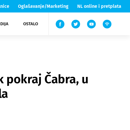
nice
Oglašavanje/Marketing
NL online i pretplata
DIJA
OSTALO
ar
ortovi
 List TV
entari
elgood
Lika & Senj
k pokraj Čabra, u
la