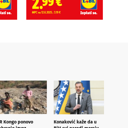
R Kongo ponovo
Konaković kaže da u