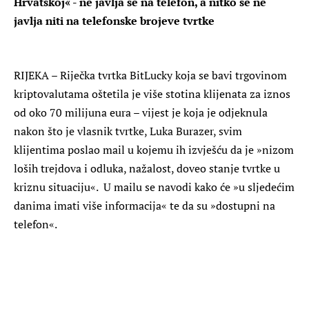
Hrvatskoj« - ne javlja se na telefon, a nitko se ne
javlja niti na telefonske brojeve tvrtke
RIJEKA – Riječka tvrtka BitLucky koja se bavi trgovinom
kriptovalutama oštetila je više stotina klijenata za iznos
od oko 70 milijuna eura – vijest je koja je odjeknula
nakon što je vlasnik tvrtke, Luka Burazer, svim
klijentima poslao mail u kojemu ih izvješću da je »nizom
loših trejdova i odluka, nažalost, doveo stanje tvrtke u
kriznu situaciju«. U mailu se navodi kako će »u sljedećim
danima imati više informacija« te da su »dostupni na
telefon«.