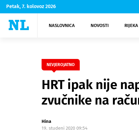
Petak, 7. kolovoz 2026
NASLOVNICA
NOVOSTI
RIJEKA
Rijeka
Kultura
Opatija
Hrvatsk
Moda
NK Rije
Sh
NEVJEROJATNO
HRT ipak nije nap
zvučnike na raču
Hina
19. studeni 2020 09:54