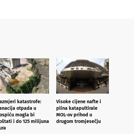
azmjeri katastrofe:
Visoke cijene nafte i
anacija otpada u
plina katapultirale
ospiću mogla bi
MOL-ov prihod u
oštati i do 125 milijuna
drugom tromjesečju
ura