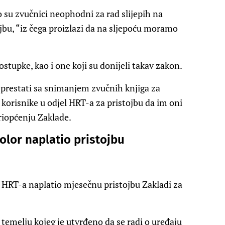
 su zvučnici neophodni za rad slijepih na
jbu, “iz čega proizlazi da na sljepoću moramo
stupke, kao i one koji su donijeli takav zakon.
prestati sa snimanjem zvučnih knjiga za
e korisnike u odjel HRT-a za pristojbu da im oni
priopćenju Zaklade.
rolor naplatio pristojbu
or HRT-a naplatio mjesečnu pristojbu Zakladi za
 temelju kojeg je utvrđeno da se radi o uređaju