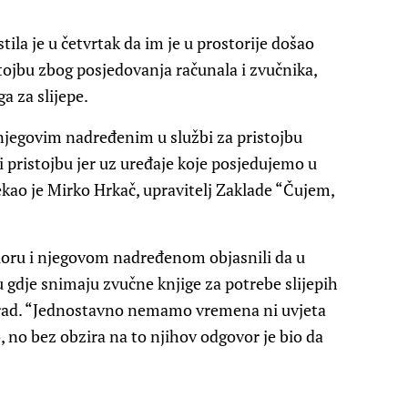
tila je u četvrtak da im je u prostorije došao
stojbu zbog posjedovanja računala i zvučnika,
a za slijepe.
 njegovim nadređenim u službi za pristojbu
 pristojbu jer uz uređaje koje posjedujemo u
ekao je Mirko Hrkač, upravitelj Zaklade “Čujem,
loru i njegovom nadređenom objasnili da u
 gdje snimaju zvučne knjige za potrebe slijepih
 rad. “Jednostavno nemamo vremena ni uvjeta
, no bez obzira na to njihov odgovor je bio da