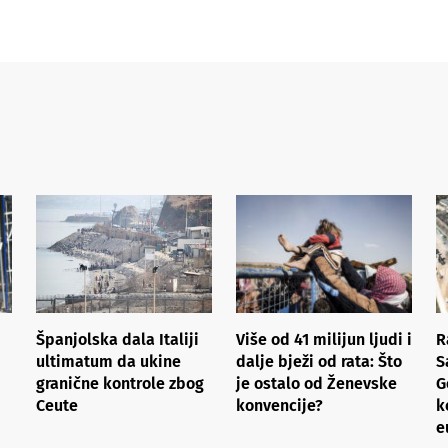
Španjolska dala Italiji
Više od 41 milijun ljudi i
R
ultimatum da ukine
dalje bježi od rata: Što
S
granične kontrole zbog
je ostalo od Ženevske
G
Ceute
konvencije?
k
e