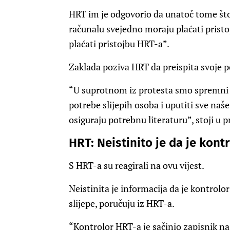
HRT im je odgovorio da unatoč tome što
računalu svejedno moraju plaćati pristo
plaćati pristojbu HRT-a”.
Zaklada poziva HRT da preispita svoje po
“U suprotnom iz protesta smo spremni 
potrebe slijepih osoba i uputiti sve naš
osiguraju potrebnu literaturu”, stoji u 
HRT: Neistinito je da je kont
S HRT-a su reagirali na ovu vijest.
Neistinita je informacija da je kontrol
slijepe, poručuju iz HRT-a.
“Kontrolor HRT-a je sačinio zapisnik na