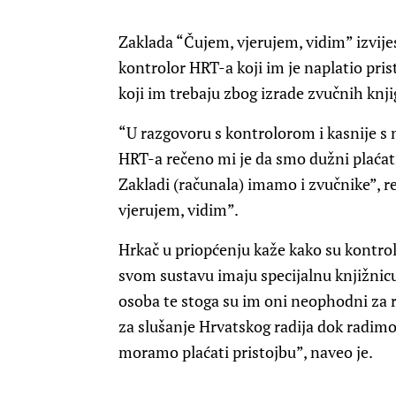
Zaklada “Čujem, vjerujem, vidim” izvijes
kontrolor HRT-a koji im je naplatio pri
koji im trebaju zbog izrade zvučnih knjig
“U razgovoru s kontrolorom i kasnije s
HRT-a rečeno mi je da smo dužni plaćati
Zakladi (računala) imamo i zvučnike”, r
vjerujem, vidim”.
Hrkač u priopćenju kaže kako su kontro
svom sustavu imaju specijalnu knjižnicu
osoba te stoga su im oni neophodni za
za slušanje Hrvatskog radija dok radimo
moramo plaćati pristojbu”, naveo je.