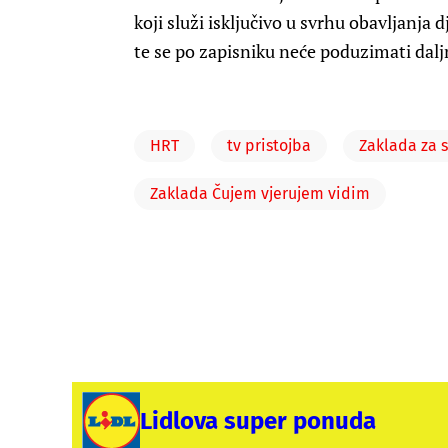
koji služi isključivo u svrhu obavljanja 
te se po zapisniku neće poduzimati dalj
HRT
tv pristojba
Zaklada za s
Zaklada Čujem vjerujem vidim
Lidlova super ponuda