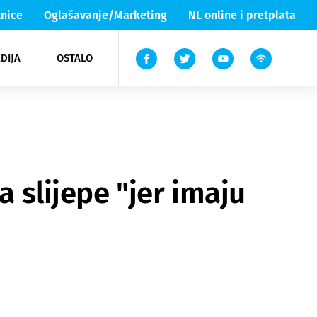
nice
Oglašavanje/Marketing
NL online i pretplata
DIJA
OSTALO
ar
ortovi
 List TV
entari
elgood
Lika & Senj
a slijepe "jer imaju