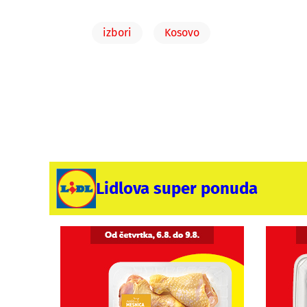
izbori
Kosovo
Lidlova super ponuda