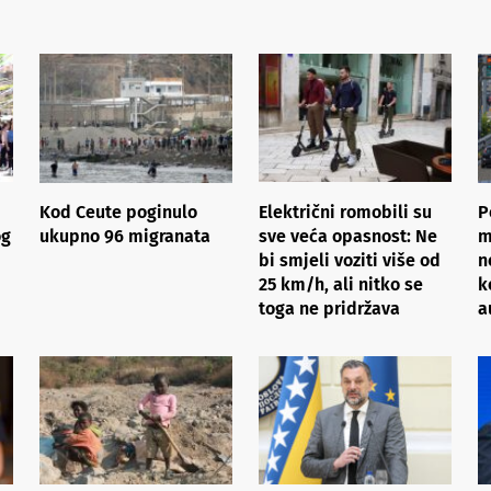
Kod Ceute poginulo
Električni romobili su
P
og
ukupno 96 migranata
sve veća opasnost: Ne
m
bi smjeli voziti više od
n
25 km/h, ali nitko se
k
toga ne pridržava
a