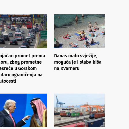
ojačan promet prema
Danas malo svježije,
oru, zbog prometne
moguća je i slaba kiša
esreće u Gorskom
na Kvarneru
otaru ograničenja na
utocesti