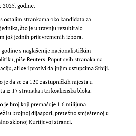
e 2025. godine.
r s ostalim strankama oko kandidata za
dnika, što je u travnju rezultiralo
m još jednih prijevremenih izbora.
. godine s naglašenije nacionalističkim
tiku, piše Reuters. Poput svih stranaka na
iju, ali se i protivi daljnjim ustupcima Srbiji.
 je da se za 120 zastupničkih mjesta u
 iz 17 stranaka i tri koalicijska bloka.
to je broj koji premašuje 1,6 milijuna
eži u brojnoj dijaspori, pretežno smještenoj u
lno sklonoj Kurtijevoj stranci.