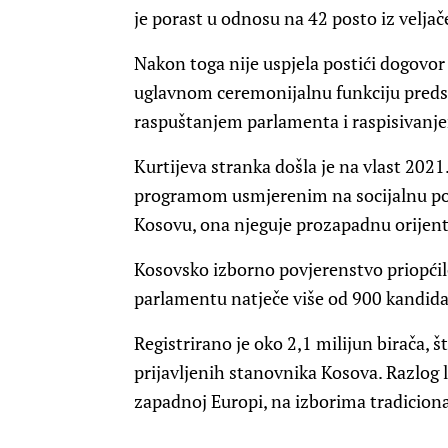
je porast u odnosu na 42 posto iz veljač
Nakon toga nije uspjela postići dogovo
uglavnom ceremonijalnu funkciju predsje
raspuštanjem parlamenta i raspisivanje
Kurtijeva stranka došla je na vlast 2021
programom usmjerenim na socijalnu poli
Kosovu, ona njeguje prozapadnu orijentac
Kosovsko izborno povjerenstvo priopćilo
parlamentu natječe više od 900 kandidata
Registrirano je oko 2,1 milijun birača, š
prijavljenih stanovnika Kosova. Razlog l
zapadnoj Europi, na izborima tradiciona