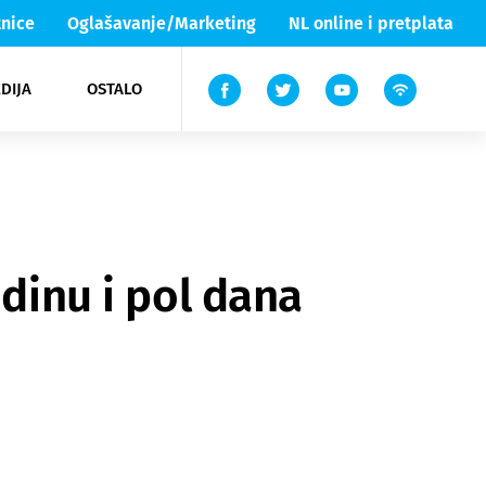
nice
Oglašavanje/Marketing
NL online i pretplata
DIJA
OSTALO
ar
ortovi
 List TV
entari
elgood
Lika & Senj
odinu i pol dana