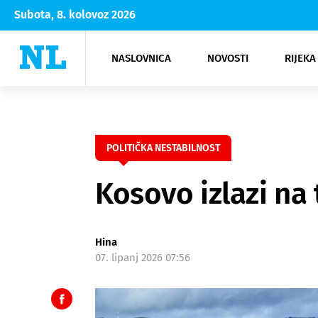
Subota, 8. kolovoz 2026
NASLOVNICA
NOVOSTI
RIJEKA
Rijeka
Kultura
Opatija
Hrvatsk
Moda
NK Rije
Sh
POLITIČKA NESTABILNOST
Kosovo izlazi na 
Hina
07. lipanj 2026 07:56