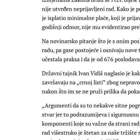
nije utvrđen neprijavljeni rad. Kako je 
je isplatio minimalne plaće, koji je pri
godišnji odmor, nije mu evidentirao pr
Na novinarsko pitanje što je s onim pos
radu, pa gase postojeće i osnivaju nove 
učestala praksa i da je od 676 poslodav
Državni tajnik Ivan Vidiš naglasio je k
završavaju na „crnoj listi” zbog neprav
nakon što im se ne pruži prilika da pokažu
„Argumenti da su to nekakve sitne pogre
stvar jer to podrazumijeva i sigurnosnu 
komponenti koje su važne da strani radn
rad višestruko je štetan za naše tržište 