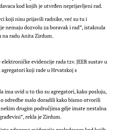
davaca kod kojih je utvrđen neprijavljeni rad.
koji nisu prijavili radnike, već su tu i
oje nemaju dozvolu za boravak i rad”, istaknula
itu na radu Anita Zirdum.
 elektroničke evidencije rada tzv. JEER sustav u
 agregatori koji rade u Hrvatskoj s
a ima uvid u to tko su agregatori, kako posluju,
smo odredbe malo doradili kako bismo otvorili
 nekim drugim područjima gdje imate nestalna
građevini”, rekla je Zirdum.
 liste odnosno evidencija poslodavaca kod kojih