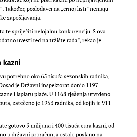
”. Također, poslodavci na „crnoj listi” nemaju
ike zapošljavanja.
ta te spriječiti nelojalnu konkurenciju. S ova
atno uvesti red na tržište rada”, rekao je
h kazni
stvu potrebno oko 65 tisuća sezonskih radnika,
. Dosad je Državni inspektorat donio 1197
kazne i isplatu plaće. U 1168 rješenja utvrđeno
 puta, zatečeno je 1953 radnika, od kojih je 911
te gotovo 5 milijuna i 400 tisuća eura kazni, od
eno u državni proračun, a ostalo poslano na