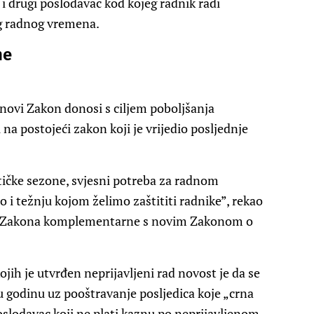
 drugi poslodavac kod kojeg radnik radi
og radnog vremena.
ne
 novi Zakon donosi s ciljem poboljšanja
na postojeći zakon koji je vrijedio posljednje
ičke sezone, svjesni potreba za radnom
 i težnju kojom želimo zaštititi radnike”, rekao
ene Zakona komplementarne s novim Zakonom o
ojih je utvrđen neprijavljeni rad novost je da se
u godinu uz pooštravanje posljedica koje „crna
oslodavac koji ne plati kaznu po neprijavljenom