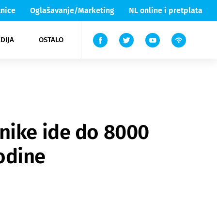
nice
Oglašavanje/Marketing
NL online i pretplata
DIJA
OSTALO
ar
ortovi
 List TV
entari
elgood
Lika & Senj
nike ide do 8000
godine