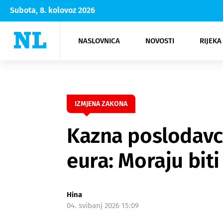
Subota, 8. kolovoz 2026
NASLOVNICA
NOVOSTI
RIJEKA
Rijeka
Kultura
Opatija
Hrvatsk
Moda
NK Rije
Sh
IZMJENA ZAKONA
Kazna poslodavci
eura: Moraju biti
Hina
04. svibanj 2026 15:09