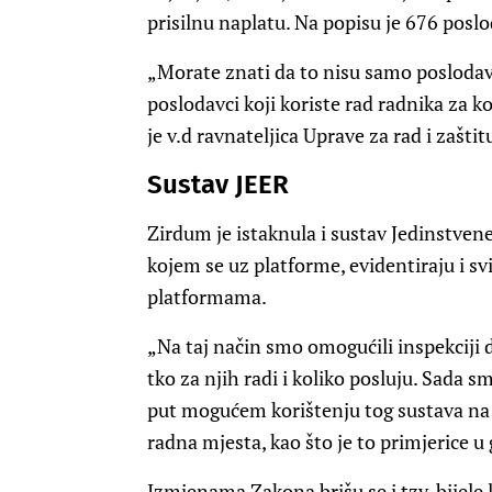
prisilnu naplatu. Na popisu je 676 poslo
„Morate znati da to nisu samo poslodavci 
poslodavci koji koriste rad radnika za k
je v.d ravnateljica Uprave za rad i zašt
Sustav JEER
Zirdum je istaknula i sustav Jedinstvene
kojem se uz platforme, evidentiraju i svi
platformama.
„Na taj način smo omogućili inspekciji d
tko za njih radi i koliko posluju. Sada 
put mogućem korištenju tog sustava na
radna mjesta, kao što je to primjerice u 
Izmjenama Zakona brišu se i tzv. bijele