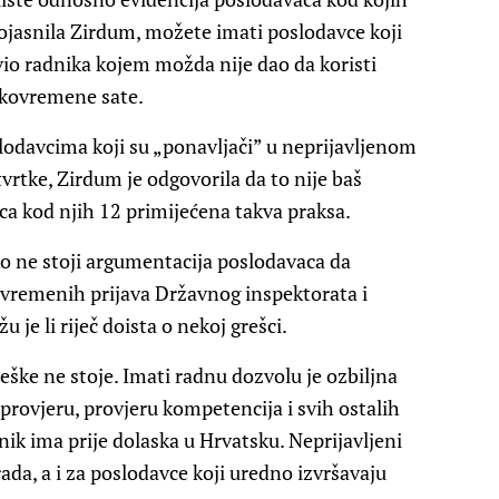
pojasnila Zirdum, možete imati poslodavce koji
javio radnika kojem možda nije dao da koristi
ekovremene sate.
lodavcima koji su „ponavljači” u neprijavljenom
tvrtke, Zirdum je odgovorila da to nije baš
aca kod njih 12 primijećena takva praksa.
ako ne stoji argumentacija poslodavaca da
ovremenih prijava Državnog inspektorata i
 je li riječ doista o nekoj grešci.
ške ne stoje. Imati radnu dozvolu je ozbiljna
provjeru, provjeru kompetencija i svih ostalih
ik ima prije dolaska u Hrvatsku. Neprijavljeni
rada, a i za poslodavce koji uredno izvršavaju