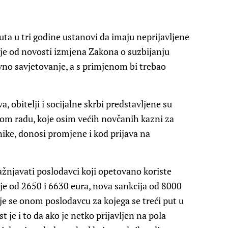
uta u tri godine ustanovi da imaju neprijavljene
 je od novosti izmjena Zakona o suzbijanju
avno savjetovanje, a s primjenom bi trebao
, obitelji i socijalne skrbi predstavljene su
om radu, koje osim većih novčanih kazni za
nike, donosi promjene i kod prijava na
žnjavati poslodavci koji opetovano koriste
ije od 2650 i 6630 eura, nova sankcija od 8000
e se onom poslodavcu za kojega se treći put u
t je i to da ako je netko prijavljen na pola