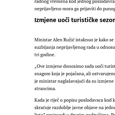
radnog vremena kod jednog poslodavca i
neprijavljeno mora ga prijaviti do pun
Izmjene uoči turističke sezo
Ministar Alen Ružić istaknuo je kako se
suzbijanja neprijavljenog rada u odnosu 
tri godine.
„Ove izmjene donosimo sada uoči turist
snagom koja je pojačana, ali ostvarujemo
je ministar naglašavajući da su izmj
strancima.
Kada je riječ o popisu poslodavaca kod k
skraćuje razdoblje javne objave na jedn
lista” proizvodi u drugim područjima. P