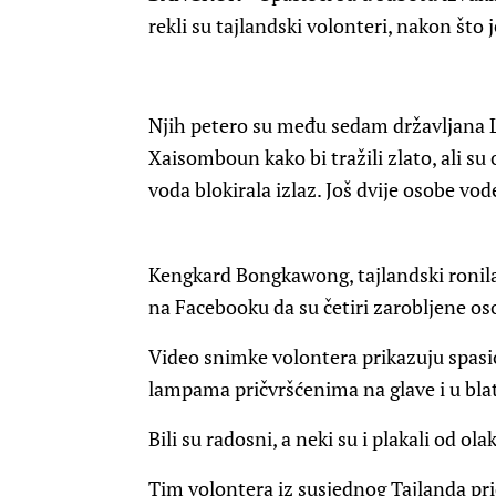
rekli su tajlandski volonteri, nakon što
Njih petero su među sedam državljana Lao
Xaisomboun kako bi tražili zlato, ali su 
voda blokirala izlaz. Još dvije osobe vod
Kengkard Bongkawong, tajlandski ronilac 
na Facebooku da su četiri zarobljene osob
Video snimke volontera prikazuju spasio
lampama pričvršćenima na glave i u blat
Bili su radosni, a neki su i plakali od ola
Tim volontera iz susjednog Tajlanda pri