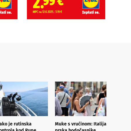
ako je rutinska
Muke s vrućinom: Italija
ontrola kod Rupe
prska hodočasnike,