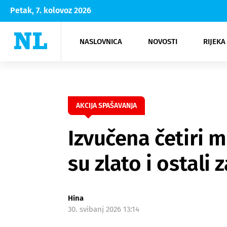
Petak, 7. kolovoz 2026
NASLOVNICA
NOVOSTI
RIJEKA
Rijeka
Kultura
Opatija
Hrvatsk
Moda
NK Rije
Sh
AKCIJA SPAŠAVANJA
Izvučena četiri m
su zlato i ostali
Hina
30. svibanj 2026 13:14