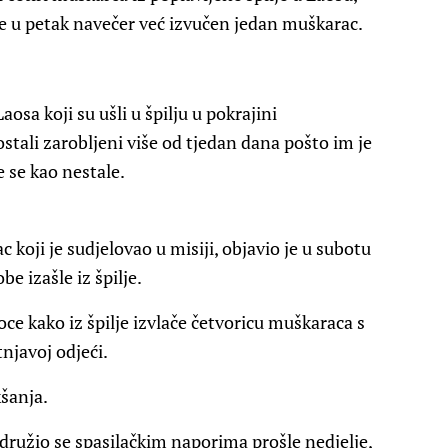
 je u petak navečer već izvučen jedan muškarac.
sa koji su ušli u špilju u pokrajini
ostali zarobljeni više od tjedan dana pošto im je
e se kao nestale.
koji je sudjelovao u misiji, objavio je u subotu
e izašle iz špilje.
ce kako iz špilje izvlače četvoricu muškaraca s
njavoj odjeći.
kšanja.
družio se spasilačkim naporima prošle nedjelje,