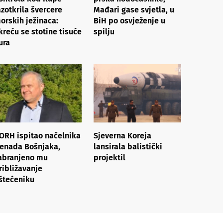
azotkrila švercere
Mađari gase svjetla, u
orskih ježinaca:
BiH po osvježenje u
kreću se stotine tisuće
spilju
ura
ORH ispitao načelnika
Sjeverna Koreja
enada Bošnjaka,
lansirala balistički
abranjeno mu
projektil
ribližavanje
štećeniku