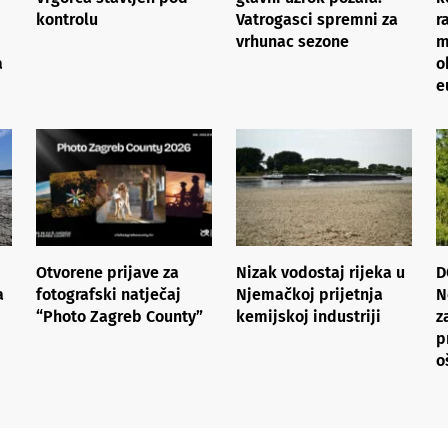
kontrolu
Vatrogasci spremni za
r
vrhunac sezone
m
a
o
e
Otvorene prijave za
Nizak vodostaj rijeka u
D
a
fotografski natječaj
Njemačkoj prijetnja
N
“Photo Zagreb County”
kemijskoj industriji
z
p
o