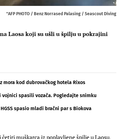
"AFP PHOTO / Benz Norrased Palasing / Seascout Diving
 Laosa koji su ušli u špilju u pokrajini
o iz mora kod dubrovačkog hotela Rixos
i vojnici spasili vozača. Pogledajte snimku
, HGSS spasio mladi bračni par s Biokova
četiri muškarca iz poplavljene špilje u Laosu,