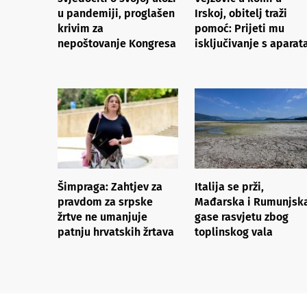
u pandemiji, proglašen
Irskoj, obitelj traži
krivim za
pomoć: Prijeti mu
nepoštovanje Kongresa
isključivanje s aparat
Šimpraga: Zahtjev za
Italija se prži,
pravdom za srpske
Mađarska i Rumunjsk
žrtve ne umanjuje
gase rasvjetu zbog
patnju hrvatskih žrtava
toplinskog vala