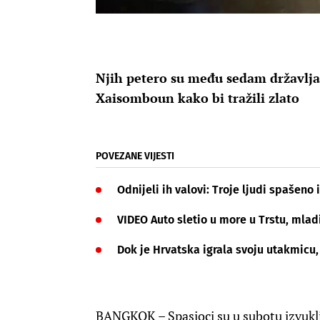
Njih petero su među sedam državljana
Xaisomboun kako bi tražili zlato
POVEZANE VIJESTI
Odnijeli ih valovi: Troje ljudi spašen
VIDEO Auto sletio u more u Trstu, mlad
Dok je Hrvatska igrala svoju utakmicu
BANGKOK – Spasioci su u subotu izvukli 