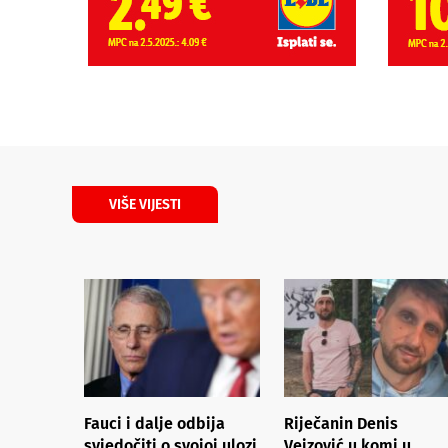
VIŠE VIJESTI
Fauci i dalje odbija
Riječanin Denis
svjedočiti o svojoj ulozi
Vejzović u komi u