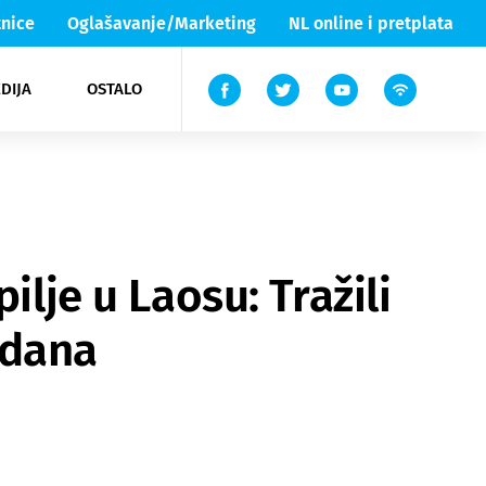
nice
Oglašavanje/Marketing
NL online i pretplata
DIJA
OSTALO
ar
ortovi
 List TV
entari
elgood
Lika & Senj
ilje u Laosu: Tražili
n dana