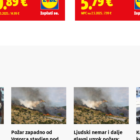
Požar zapadno od
Ljudski nemar i dalje
K
Vrgorca stavljen pod
glavni uzrok požara:
k